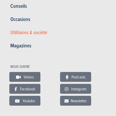
Conseils
Occasions
Utilitaires & société
Magazines
Poser la question, c'est y répondre si l’on examine les chiffres
de vente de la gamme Mini contemporaine, dont les acheteurs
paraissent se moquer comme de leur première punition de
cette absence de rappels à l’histoire. Rappels à l’histoire dont
NOUS SUIVRE
ne se prive pourtant pas la communication officielle de la
marque qui n’hésite pas à citer le génial Sir Alec Issigonis (1906
Vidéos
Podcasts
- 1988), le fondateur de la toute première Mini, fin des années
50.
Facebook
Instagram
Il faut admettre que le profil général deux volumes de l’Aceman
Youtube
Newsletter
n’est pas sans évoquer – de loin – celui de la glorieuse aînée.
Mais la parenté s’arrête là. Car aux 3,05 m de l’ancêtre,