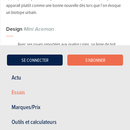
apparait plutôt comme une bonne nouvelle dès lors que l’on évoque
un biotope urbain.
Design
Mini Aceman
Avec ses roues reportées aux quatre coins, sa ligne de toit
surélevée, sa ceinture de caisse tendue et ses porte-à-faux
courts, la filiation Mini semble assez évidente. Elle est de
SE CONNECTER
S'ABONNER
surcroit renforcée par une calandre typique, évidemment
largement fermée, entourée de deux feux avant globuleux
Actu
surélevés. On a beau dire, mais une Mini qui n’a pas les phares
ronds est-elle encore une Mini?
Essais
Marques/Prix
Outils et calculateurs