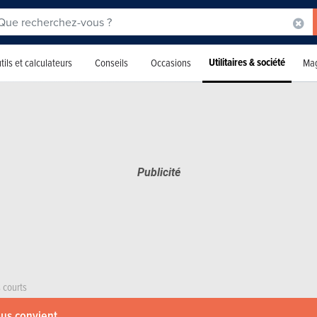
Utilitaires & société
tils et calculateurs
Conseils
Occasions
Mag
 courts
ous convient