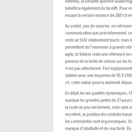
entendu, la variante sportive Quadrifog
bénéficie également du facelift. Pour 
essayé la version essence de 280 ch en
Au volant, pas de surprise, on retrouve 
communicative que précédemment, ce qui
reste un SUV relativement lourd, mais l
permettent de l’emmener à grande vitess
agile, le Stelvio reste une référence en
paresse de la boîte de vitesse sur les 
n’est pas sélectionné. Fort logiquemen
stables avec une moyenne de 10,5 l/100
ch, cette valeur pourra aisément dépass
En dépit de ses qualités dynamiques, l’
quoique les grandes jantes de 21 pouce
la route un peu sèchement, mais sans au
excellent, la position de conduite bass
les commandes sont ergonomiques. On r
manque d’intuitivité et de réactivité. En