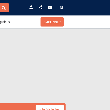
NL
S'ABONNER
azines
> Je fais le test