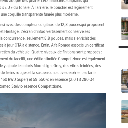
elvio adopte des phares LED matriciels adaptatifs qui
is « U » du Tonale. À l’arrière, le bouclier est légèrement
t une coquille transparente fumée plus moderne.
 aussi avec des compteurs digitaux de 12,3 poucesqui proposent
x et Heritage. L’écran d’infodivertissement conserve ses
la concurrence, seulement 8,8 pouces, mais s’enrichit des
es à jour OTA à distance. Enfin, Alfa Romeo associe un certificat
tretien du véhicule. Quatre niveaux de finitions sont proposés :
ement du facelift, une édition limitée Competizione est également
e y ajoute le coloris Moon Light Grey, des vitres teintées, des
de freins rouges et la suspension active de série. Les tarifs
D 160 RWD Super) et 59.550 € en essence (2.0 TB 280 Q4
 Romeo Stelvio essence Competizione.