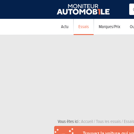
Essais
Actu
Marques/Prix
Ou
Vous êtes ici :
Accueil
/
Tous les essais
/
Essais
Trouvez la voiture qui v