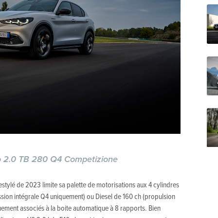
o 2.0 TB 280 Q4 Competizione
stylé de 2023 limite sa palette de motorisations aux 4 cylindres
ssion intégrale Q4 uniquement) ou Diesel de 160 ch (propulsion
uement associés à la boite automatique à 8 rapports. Bien