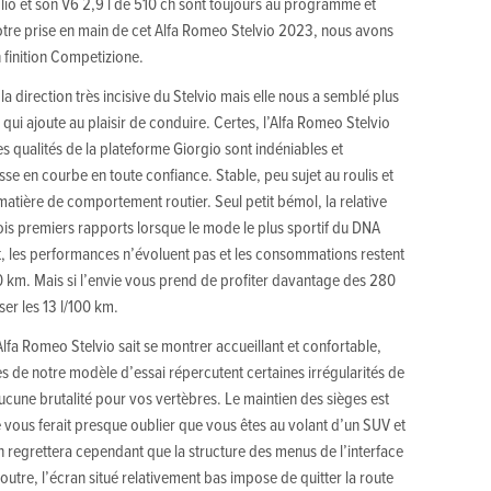
lio et son V6 2,9 l de 510 ch sont toujours au programme et
notre prise en main de cet Alfa Romeo Stelvio 2023, nous avons
 finition Competizione.
la direction très incisive du Stelvio mais elle nous a semblé plus
 ajoute au plaisir de conduire. Certes, l’Alfa Romeo Stelvio
es qualités de la plateforme Giorgio sont indéniables et
e en courbe en toute confiance. Stable, peu sujet au roulis et
 matière de comportement routier. Seul petit bémol, la relative
trois premiers rapports lorsque le mode le plus sportif du DNA
t, les performances n’évoluent pas et les consommations restent
 km. Mais si l’envie vous prend de profiter davantage des 280
er les 13 l/100 km.
Alfa Romeo Stelvio sait se montrer accueillant et confortable,
s de notre modèle d’essai répercutent certaines irrégularités de
cune brutalité pour vos vertèbres. Le maintien des sièges est
e vous ferait presque oublier que vous êtes au volant d’un SUV et
egrettera cependant que la structure des menus de l’interface
 outre, l’écran situé relativement bas impose de quitter la route