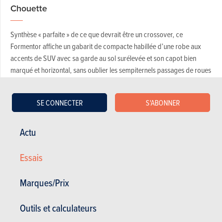
Chouette
Synthèse « parfaite » de ce que devrait être un crossover, ce
Formentor affiche un gabarit de compacte habillée d’une robe aux
accents de SUV avec sa garde au sol surélevée et son capot bien
marqué et horizontal, sans oublier les sempiternels passages de roues
et accastillages en plastique qui font « aventurier », mais pas trop.
Personnellement, je trouve la ligne très réussie et équilibrée et
SE CONNECTER
S'ABONNER
j’apprécie que, contrairement à un suv classique, la hauteur absolue
du véhicule ne soit pas excessive avec seulement 1,52 m. D’ailleurs, la
position de conduite fait davantage penser à une Seat Leon qu’à un
Actu
Tarraco.
Essais
Le style intérieur, s’il manque de cohérence avec la robe extérieure,
n’en présente pas moins un ensemble agréable, mais pas sans
Marques/Prix
défauts, j’y reviendrai. En termes d’habitabilité, l’espace disponible
est largement suffisant pour y caser les gambettes de mes deux
Outils et calculateurs
gamines bien installées dans leur siège enfant. Mention bien au toit
panoramique, qui amuse les enfants et apporte une luminosité