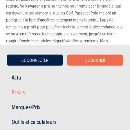
régime, Volkswagen a pris son temps pour remplacer le modèle, qui
est devenu aussi primordial que les Golf, Passat et Polo malgré un
pedigree à la liste d’ancêtres nettement moins fournie… Laps de
temps mis à profit pour peaufiner techniquement la descendance, qui
se pose en référence technologique du segment, jusqu’à en faire
rougir d’envie les modèles étiquetés/tarifés «premium». Mais
également pour envisager le développement d’une famille complète,
dont ce nouveau Tiguan constitue le point de départ. On aura le temps
SE CONNECTER
S'ABONNER
d’en reparler…
Durant sa longue carrière, le premier Tiguan du nom a souvent dû
Actu
batailler ferme avec deux autres pionniers du segment: le Nissan
Qashqai et le Hyundai Tucson (ou ix35 selon la période…). En offrant
Essais
des équipements modernes haut de gamme quitte à voir son tarif
s’envoler, ce dernier a anticipé la stratégie adoptée par Volkswagen
Marques/Prix
pour son nouveau Tiguan. La confrontation était inévitable. Nous
avions également convié le cousin Kia Sportage à la fête. En raison
d’agendas incompatibles, il a finalement confié une procuration à son
Outils et calculateurs
Hyundai de cousin, techniquement très proche. Quant au Qashai,