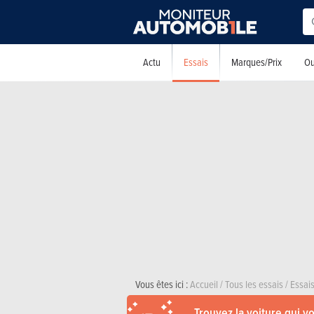
Essais
Actu
Marques/Prix
Ou
Vous êtes ici :
Accueil
/
Tous les essais
/
Essai
Trouvez la voiture qui v