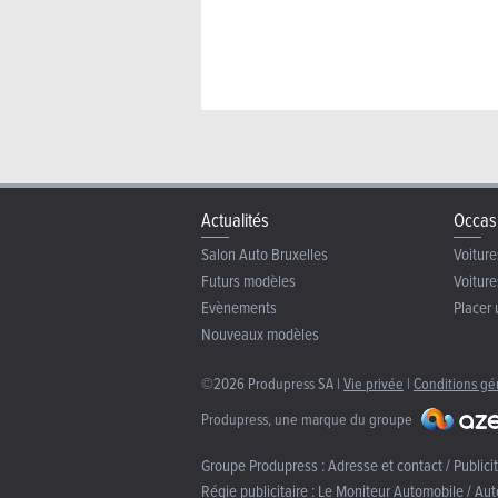
Actualités
Occas
Salon Auto Bruxelles
Voiture
Futurs modèles
Voiture
Evènements
Placer 
Nouveaux modèles
©2026 Produpress SA |
Vie privée
|
Conditions gé
Produpress, une marque du groupe
Groupe Produpress :
Adresse et contact / Publici
Régie publicitaire :
Le Moniteur Automobile / Aut