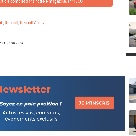
article complet dans notre e-magazine. (n° 1800)
i
,
Renault
,
Renault Austral
E LE
02-06-2023