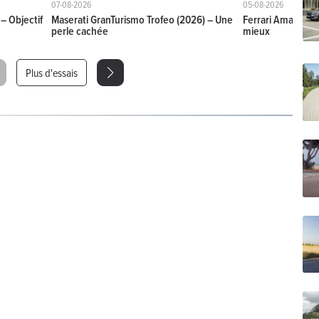
07-08-2026
05-08-2026
– Objectif
Maserati GranTurismo Trofeo (2026) – Une
Ferrari Amalfi Sp
perle cachée
mieux
Plus d'essais