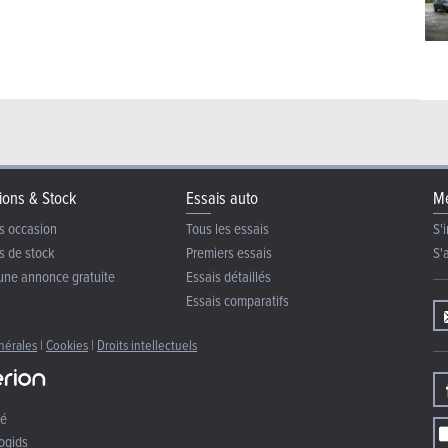
ions & Stock
Essais auto
Me
s occasion
Tous les essais
S'i
s de stock
Premiers essais
S'
une annonce gratuite
Essais détaillés
Essais comparatifs
nérales
|
Cookies
|
Droits intellectuels
té
ogids