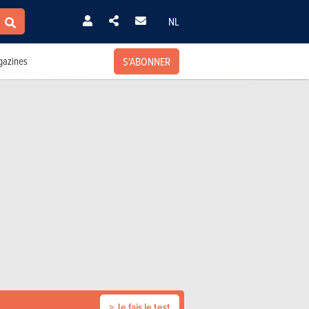
NL
S'ABONNER
azines
> Je fais le test