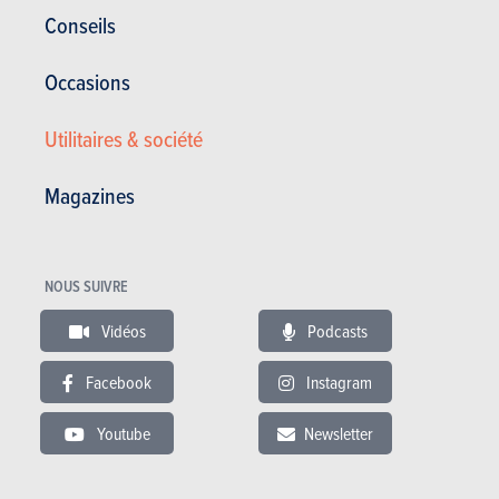
Conseils
Occasions
Utilitaires & société
SUV & Crossovers
Magazines
Volkswagen
T-Roc (2027)
NOUS SUIVRE
PRIX
CO2
Vidéos
Podcasts
ESSENCE
33.315 à 45.030 €
125 à 137 g/km
(WLTP)
Facebook
Instagram
En savoir plus
Youtube
Newsletter