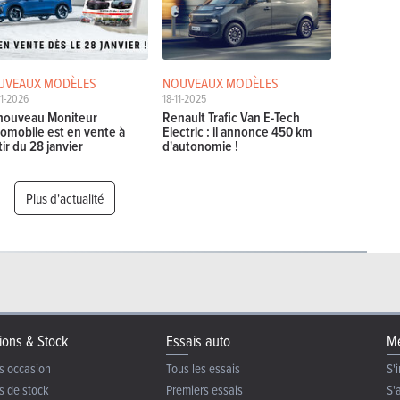
UVEAUX MODÈLES
NOUVEAUX MODÈLES
1-2026
18-11-2025
nouveau Moniteur
Renault Trafic Van E-Tech
omobile est en vente à
Electric : il annonce 450 km
tir du 28 janvier
d'autonomie !
Plus d'actualité
ions & Stock
Essais auto
Me
s occasion
Tous les essais
S'i
s de stock
Premiers essais
S'