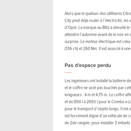
Alors que le quatuor des utilitaires C
City peut déjà rouler à l’électricité, le
d’Opel. La marque au Blitz a dévoilé le
attendre l’automne avant de le voir e
surprise. Le moteur électrique est celui
(136 ch) et 260 Nm. Il est associé à un
Pas d’espace perdu
Les ingénieurs ont installé la batterie d
et le coffre ne sont pas touchés par ce
longueurs : 4 m et 4,75 m. Le coffre af
et de 850 l à 2693 l pour le Combo e-Lif
pour le transport d’objets longs. Il est
est forcément digne d’un véhicule de ce
de 2de rangée, pour installer 3 enfants à