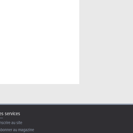
s services
nscrire au site
abonner au magazine