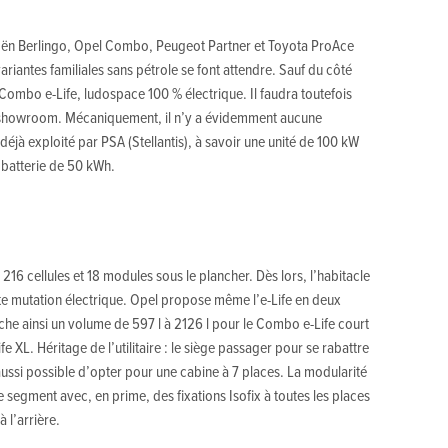
itroën Berlingo, Opel Combo, Peugeot Partner et Toyota ProAce
s variantes familiales sans pétrole se font attendre. Sauf du côté
 Combo e-Life, ludospace 100 % électrique. Il faudra toutefois
n showroom. Mécaniquement, il n’y a évidemment aucune
 déjà exploité par PSA (Stellantis), à savoir une unité de 100 kW
e batterie de 50 kWh.
e 216 cellules et 18 modules sous le plancher. Dès lors, l’habitacle
tte mutation électrique. Opel propose même l’e-Life en deux
fiche ainsi un volume de 597 l à 2126 l pour le Combo e-Life court
e XL. Héritage de l’utilitaire : le siège passager pour se rabattre
 aussi possible d’opter pour une cabine à 7 places. La modularité
 segment avec, en prime, des fixations Isofix à toutes les places
 l’arrière.