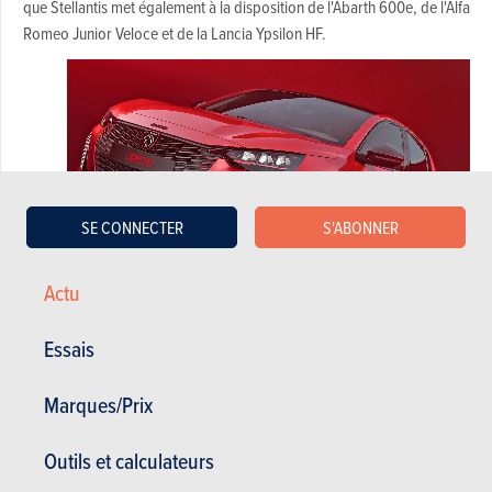
que Stellantis met également à la disposition de l'Abarth 600e, de l'Alfa
Romeo Junior Veloce et de la Lancia Ypsilon HF.
SE CONNECTER
S'ABONNER
Actu
Essais
Sprinteuse alerte
Marques/Prix
À l'instar de ses cousines de la famille Stellantis mentionnées ci-
dessus, la nouvelle Peugeot e-208 GTi transmet 280 ch et 345 Nm aux
Outils et calculateurs
roues avant. Pour assurer la motricité et le dynamisme nécessaires, la