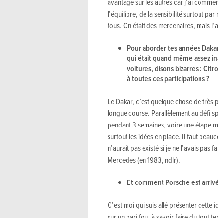
avantage sur les autres car j’ai comme
l’équilibre, de la sensibilité surtout 
tous. On était des mercenaires, mais l’a
Pour aborder tes années Dakar,
qui était quand même assez ina
voitures, disons bizarres : Citr
à toutes ces participations ?
Le Dakar, c’est quelque chose de très par
longue course. Parallèlement au défi s
pendant 3 semaines, voire une étape m
surtout les idées en place. Il faut bea
n’aurait pas existé si je ne l’avais pas 
Mercedes (en 1983, ndlr).
Et comment Porsche est arrivé 
C’est moi qui suis allé présenter cette
sur un pari fou, à savoir faire du tout 