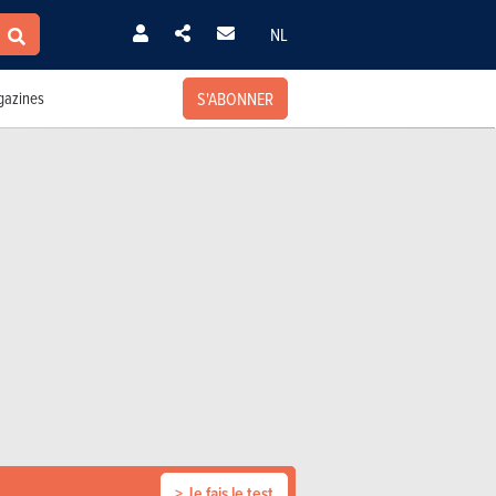
NL
S'ABONNER
azines
> Je fais le test