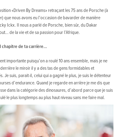
osition «Driven By Dreams» retraçant les 75 ans de Porsche (à
r) que nous avons eu l’occasion de bavarder de manière
cky Ickx. Il nous a parlé de Porsche, bien sûr, du Dakar
t… de la vie et de sa passion pour l’Afrique.
 chapitre de ta carrière…
nt importante puisqu’on a roulé 10 ans ensemble, mais je ne
 derrière le miroir il y a des tas de gens formidables et
e suis, parait-il, celui qui a gagné le plus, je suis le détenteur
ourses d’endurance. Quand je regarde en arrière je me dis que
se dans la catégorie des dinosaures, d’abord parce que je suis
oulé le plus longtemps au plus haut niveau sans me faire mal.