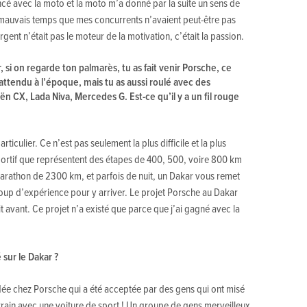
ncé avec la moto et la moto m’a donné par la suite un sens de
par mauvais temps que mes concurrents n’avaient peut-être pas
rgent n’était pas le moteur de la motivation, c’était la passion.
 si on regarde ton palmarès, tu as fait venir Porsche, ce
ttendu à l’époque, mais tu as aussi roulé avec des
oën CX, Lada Niva, Mercedes G. Est-ce qu’il y a un fil rouge
ticulier. Ce n’est pas seulement la plus difficile et la plus
portif que représentent des étapes de 400, 500, voire 800 km
arathon de 2300 km, et parfois de nuit, un Dakar vous remet
ucoup d’expérience pour y arriver. Le projet Porsche au Dakar
fait avant. Ce projet n’a existé que parce que j’ai gagné avec la
sur le Dakar ?
 idée chez Porsche qui a été acceptée par des gens qui ont misé
terrain avec une voiture de sport ! Un groupe de gens merveilleux