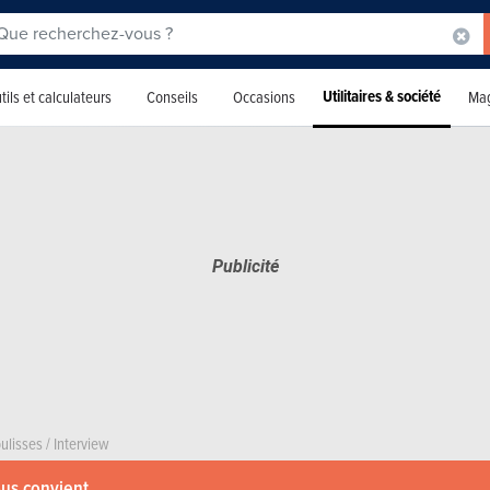
Utilitaires & société
tils et calculateurs
Conseils
Occasions
Mag
ulisses
/
Interview
ous convient