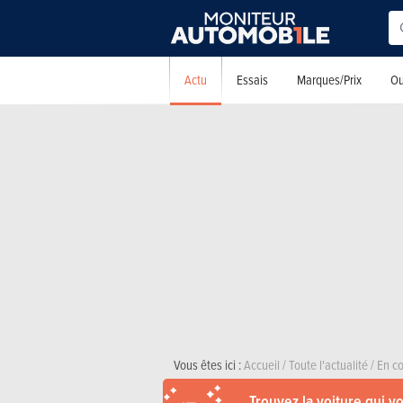
Actu
Essais
Marques/Prix
Ou
Vous êtes ici :
Accueil
/
Toute l'actualité
/
En co
Trouvez la voiture qui v