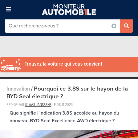
Trouvez la voiture qui vous convient
Pourquoi ce 3.8S sur le hayon de la
Innovation
/
BYD Seal électrique ?
RÉDIGÉ PAR
KLAAS JANSSENS
LE
08-11-2023
Que signifie l'indication 3.8S accolée au hayon du
nouveau BYD Seal Excellence-AWD électrique ?