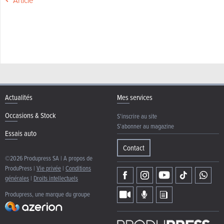
Article
Actualités
Mes services
Occasions & Stock
S'inscrire au site
S'abonner au magazine
Essais auto
Contact
©2026 Produpress SA | A propos de
ProduPress |
Vie privée
|
Conditions
générales
|
Droits intellectuels
Produpress, une marque du groupe