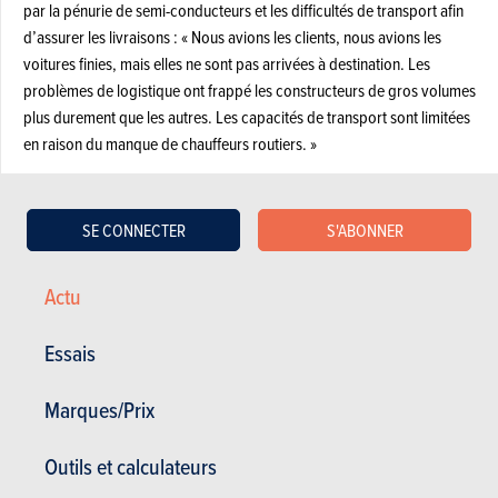
par la pénurie de semi-conducteurs et les difficultés de transport afin
d’assurer les livraisons : « Nous avions les clients, nous avions les
voitures finies, mais elles ne sont pas arrivées à destination. Les
problèmes de logistique ont frappé les constructeurs de gros volumes
plus durement que les autres. Les capacités de transport sont limitées
en raison du manque de chauffeurs routiers. »
Il assure qu’avec des modèles à succès tels que la Corsa, l’Astra ou le
Mokka, sans oublier le Grandland, Opel peut entrevoir l’avenir
SE CONNECTER
S'ABONNER
sereinement. Toutefois,
la gamme du constructeur au Blitz devrait se
compléter vers le haut prochainement avec le modèle qui succèdera à
l’Insignia et qui pourrait être exclusivement électrique.
Elle devrait
Actu
exploiter une des quatre nouvelles plateformes électriques STLA de
Stellantis
. Toutefois, le lieu de production n’a pas encore été
Essais
déterminé.
Marques/Prix
Lisez aussi –
Opel Manta : le retour en… SUV
électrique
Outils et calculateurs