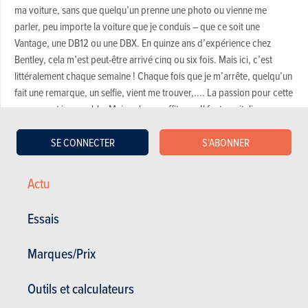
ma voiture, sans que quelqu’un prenne une photo ou vienne me
parler, peu importe la voiture que je conduis – que ce soit une
Vantage, une DB12 ou une DBX. En quinze ans d’expérience chez
Bentley, cela m’est peut-être arrivé cinq ou six fois. Mais ici, c’est
littéralement chaque semaine ! Chaque fois que je m’arrête, quelqu’un
fait une remarque, un selfie, vient me trouver,.... La passion pour cette
marque est incroyable. Mais cela ne suffit pas. Il faut capitaliser sur
cette passion. Mais si je regarde les actionnaires, ce que Lawrence
Stroll, le leader du consortium Yew Tree, et les autres investisseurs ont
SE CONNECTER
S'ABONNER
fait est impressionnant. Ils ont investi plus de 2 milliards de dollars au
cours des quatre dernières années pour régénérer et enrichir le
Actu
portefeuille de produits, avec l’une des stratégies de lancement les
plus ambitieuses que j’aie jamais vues : quatre voitures en dix-huit
Essais
mois. Aucune entreprise avec laquelle j’ai travaillé auparavant n’aurait
tenté autant de lancements en si peu de temps – et la plupart étaient
Marques/Prix
des entreprises allemandes, comme vous le savez. Certes, ces
lancements n’ont pas été parfaits, il y a eu des retards et divers
Outils et calculateurs
problèmes, mais toutes ces voitures sont désormais sur la route. Mais
il y a encore de la marge de progression. Prenons l’exemple de la