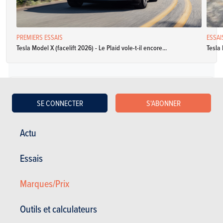
PREMIERS ESSAIS
ESSAI
Tesla Model X (facelift 2026) - Le Plaid vole-t-il encore...
Tesla
Électrique
SE CONNECTER
S'ABONNER
Tesla Model X AWD
Actu
Spécifications
Automatique
670 Ch
Essais
5 portes
5 places
Marques/Prix
Outils et calculateurs