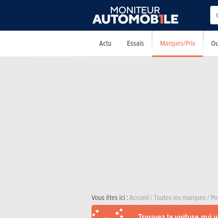
Marques/Prix
Actu
Essais
Ou
Vous êtes ici :
Accueil
/
Toutes les marques
/
Po
Trouvez la voiture qui 