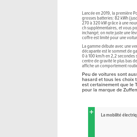
Lancée en 2019, la première Po
grosses batteries: 82 kWh (jus
270 à 320 kW grâce à une nouvel
ch supplémentaires, et vous po
inchangé; on note juste une lèv
coffre est limité pour une voit
La gamme débute avec une versi
décapante est le sommet de ga
0 à 100 km/h en 2,2 secondes se
centre de gravité le plus bas d
affiche un comportement routier
Peu de voitures sont aus
hasard et tous les choix 
est certainement que le 
pour la marque de Zuffe
La mobilité électri