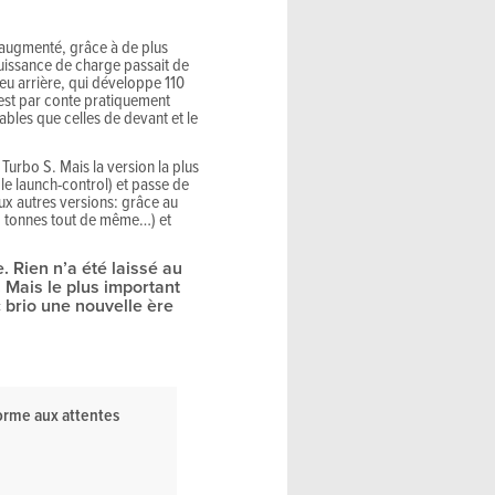
t augmenté, grâce à de plus
uissance de charge passait de
eu arrière, qui développe 110
est par conte pratiquement
bles que celles de devant et le
urbo S. Mais la version la plus
e launch-control) et passe de
aux autres versions: grâce au
2,2 tonnes tout de même…) et
 Rien n’a été laissé au
. Mais le plus important
brio une nouvelle ère
orme aux attentes