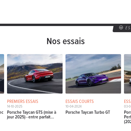
E
Nos essais
PREMIERS ESSAIS
ESSAIS COURTS
ESS
14-10-2025
10-04-2024
03-0
ec
Porsche Taycan GTS (mise à
Porsche Taycan Turbo GT
Por
jour 2025) - entre parfait...
Per
(202