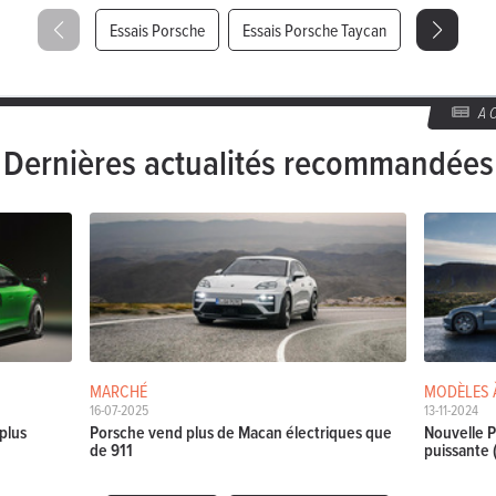
Essais Porsche
Essais Porsche Taycan
A
Dernières actualités recommandées
MARCHÉ
MODÈLES 
16-07-2025
13-11-2024
plus
Porsche vend plus de Macan électriques que
Nouvelle P
de 911
puissante (