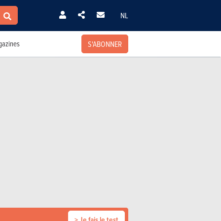
NL
S'ABONNER
azines
> Je fais le test