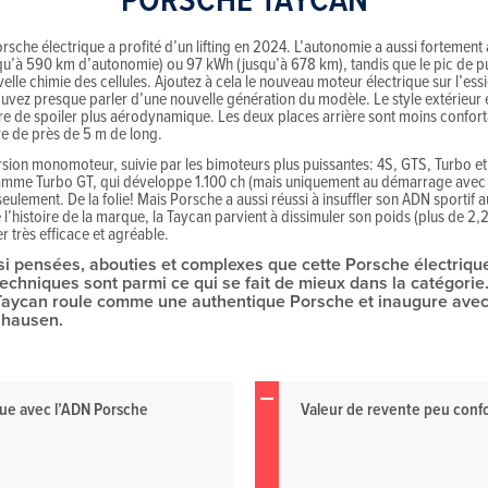
rsche électrique a profité d’un lifting en 2024. L’autonomie a aussi fortemen
qu’à 590 km d’autonomie) ou 97 kWh (jusqu’à 678 km), tandis que le pic de p
le chimie des cellules. Ajoutez à cela le nouveau moteur électrique sur l’essi
uvez presque parler d’une nouvelle génération du modèle. Le style extérieur 
re de spoiler plus aérodynamique. Les deux places arrière sont moins conforta
ure de près de 5 m de long.
on monomoteur, suivie par les bimoteurs plus puissantes: 4S, GTS, Turbo et T
mme Turbo GT, qui développe 1.100 ch (mais uniquement au démarrage avec l
ulement. De la folie! Mais Porsche a aussi réussi à insuffler son ADN sportif 
e l’histoire de la marque, la Taycan parvient à dissimuler son poids (plus de 
 très efficace et agréable.
si pensées, abouties et complexes que cette Porsche électrique.
techniques sont parmi ce qui se fait de mieux dans la catégorie
Taycan roule comme une authentique Porsche et inaugure avec 
nhausen.
que avec l’ADN Porsche
Valeur de revente peu conf