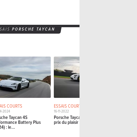
SSAIS
PORSCHE TAYCAN
AIS COURTS
ESSAIS COURTS
ESSAIS CO
4-2024
16-11-2022
24-03-2022
sche Taycan 4S
Porsche Taycan Turbo S : le
Porsche Ta
formance Battery Plus
prix du plaisir
Turismo (202
4) : le...