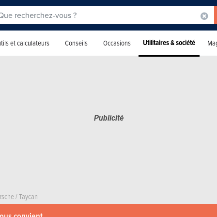
Utilitaires & société
tils et calculateurs
Conseils
Occasions
Mag
rsche
/
Taycan
vous convient