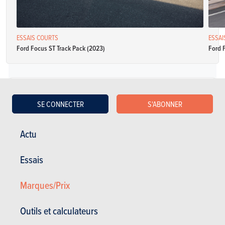
ESSAIS COURTS
ESSAI
Ford Focus ST Track Pack (2023)
Ford 
Diesel
SE CONNECTER
S'ABONNER
Ford Focus Clipper 1.5 EcoBlue 88kW Active
Actu
Spécifications
Manuelle
120 Ch
NC
Essais
CO2: 116 - 119 g/km
5 portes
5 places
(WLTP)
Marques/Prix
Ford Focus Clipper 1.5 EcoBlue 88kW Active
Outils et calculateurs
Spécifications