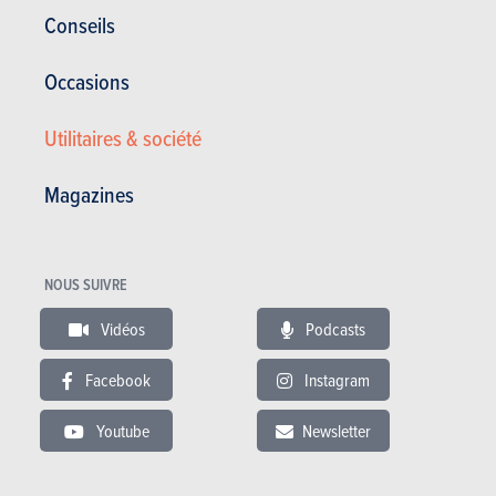
Corrosion
12 ans
Conseils
Pièces / main d’oeuvre
2 ans
Occasions
Lire les essais
Utilitaires & société
Magazines
ESSAIS
FORD FOCUS
Nos essais
NOUS SUIVRE
Vidéos
Podcasts
Facebook
Instagram
Youtube
Newsletter