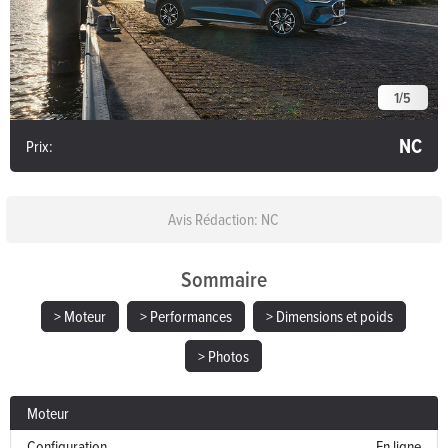
1
/
5
NC
Prix:
Avis Rédaction: NC
Sommaire
> Moteur
> Performances
> Dimensions et poids
> Photos
Moteur
Configuration
En ligne