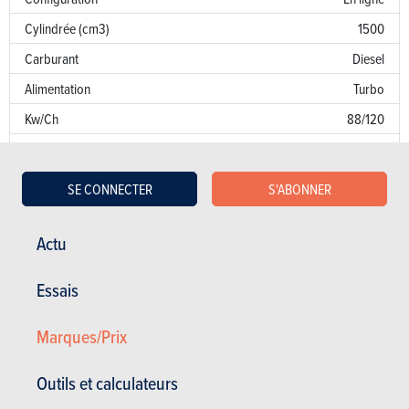
Cylindrée (cm3)
1500
Carburant
Diesel
Alimentation
Turbo
Kw/Ch
88/120
Couple
300
Transmission
AV
SE CONNECTER
S'ABONNER
Boîte de vitesse
Man. 6 Vit.
Norme d’émission
I2
Actu
Emission de CO
NC
2
Essais
Puissance fiscale
8
Marques/Prix
Garantie
Défaut de peinture
Outils et calculateurs