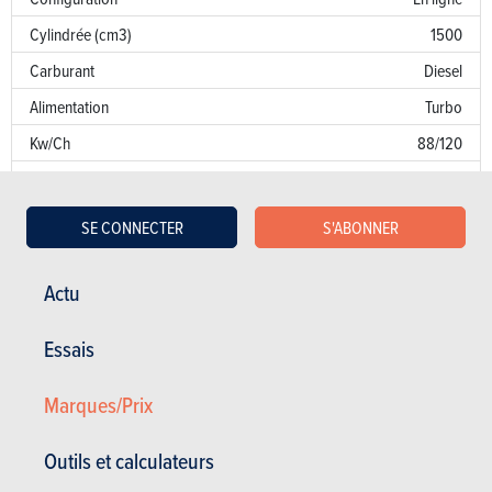
Cylindrée (cm3)
1500
Carburant
Diesel
Alimentation
Turbo
Kw/Ch
88/120
Couple
300
Transmission
AV
SE CONNECTER
S'ABONNER
Boîte de vitesse
Man. 6 Vit.
Norme d’émission
I2
Actu
Emission de CO
NC
2
Essais
Puissance fiscale
8
Marques/Prix
Garantie
Défaut de peinture
Outils et calculateurs