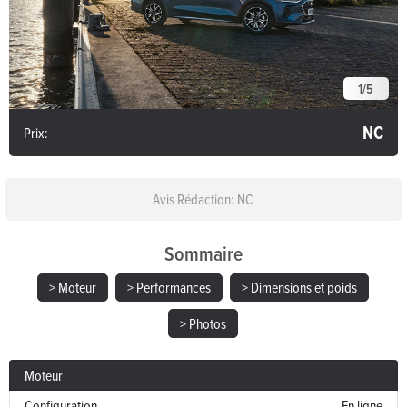
1
/
5
NC
Prix:
Avis Rédaction: NC
Sommaire
> Moteur
> Performances
> Dimensions et poids
> Photos
Moteur
Configuration
En ligne