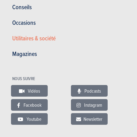
Corrosion
12 ans
Conseils
Pièces / main d’oeuvre
2 ans
Occasions
Lire les essais
Utilitaires & société
Magazines
ESSAIS
FORD FOCUS
Nos essais
NOUS SUIVRE
Vidéos
Podcasts
Facebook
Instagram
Youtube
Newsletter