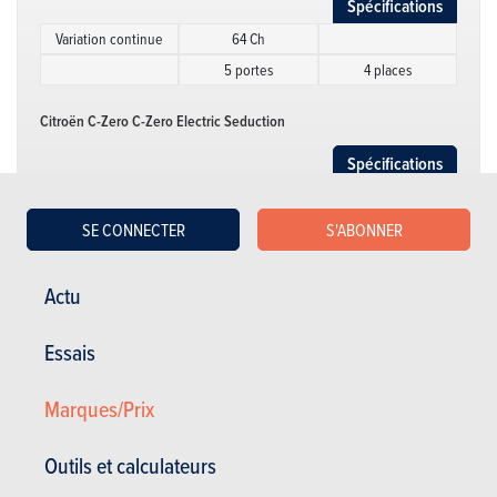
Spécifications
Variation continue
64 Ch
5 portes
4 places
Citroën C-Zero C-Zero Electric Seduction
Spécifications
Variation continue
64 Ch
5 portes
4 places
SE CONNECTER
S'ABONNER
Actu
Essais
Marques/Prix
ESSAIS
CITROËN C-ZERO
Outils et calculateurs