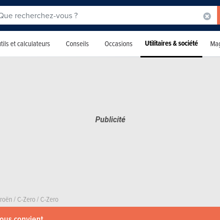
Utilitaires & société
tils et calculateurs
Conseils
Occasions
Mag
troën
/
C-Zero
/
C-Zero
vous convient