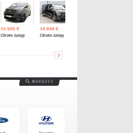
27.830 €
34.848
33.995 €
34.848 €
Citroën Berlingo
Citroën 
Citroën Jumpy
Citroën Jumpy
MARQUES