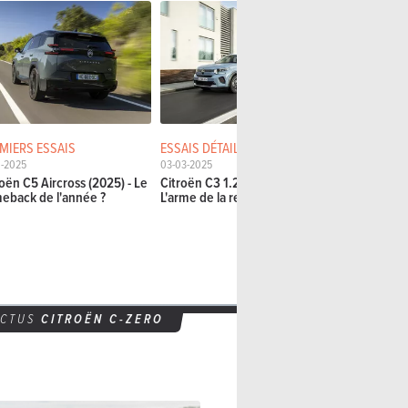
MIERS ESSAIS
ESSAIS DÉTAILLÉS
PREMIERS E
0-2025
03-03-2025
31-01-2025
roën C5 Aircross (2025) - Le
Citroën C3 1.2 Turbo 100:
Citroën C4
eback de l'année ?
L'arme de la reconquête
d'asphalte
ACTUS
CITROËN C-ZERO