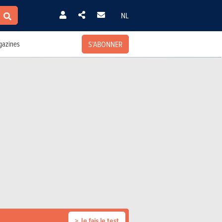
NL
S'ABONNER
azines
> Je fais le test