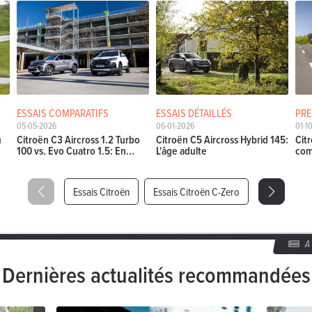
ESSAIS COMPARATIFS
ESSAIS DÉTAILLÉS
PRE
05-05-2026
06-01-2026
01-1
n
Citroën C3 Aircross 1.2 Turbo
Citroën C5 Aircross Hybrid 145:
Cit
100 vs. Evo Cuatro 1.5: En...
L'âge adulte
com
Essais Citroën
Essais Citroën C-Zero
Dernières actualités recommandées