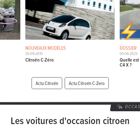
NOUVEAUX MODÈLES
DOSSIER
20-09-2010
05-06-2023
Citroën C-Zéro
Quelle est 
C4 X ?
Actu Citroën
Actu Citroën C-Zero
OCCA
Les voitures d'occasion citroen