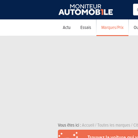
Marques/Prix
Actu
Essais
Ou
Vous êtes ici :
Accueil
/
Toutes les marques
/
Ci
Trouvez la voiture qui 