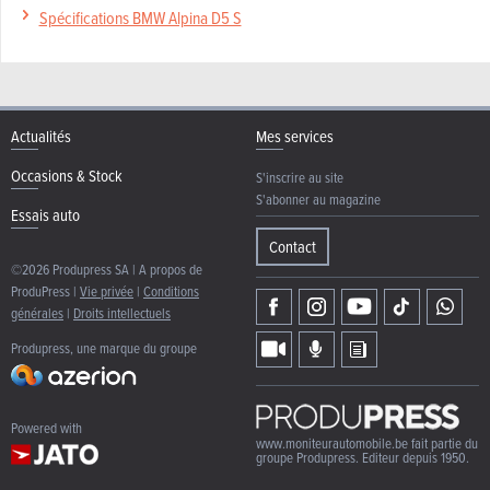
Spécifications BMW Alpina D5 S
Actualités
Mes services
Occasions & Stock
S'inscrire au site
S'abonner au magazine
Essais auto
Contact
©2026 Produpress SA | A propos de
ProduPress |
Vie privée
|
Conditions
générales
|
Droits intellectuels
Produpress, une marque du groupe
Powered with
www.moniteurautomobile.be fait partie du
groupe Produpress. Editeur depuis 1950.