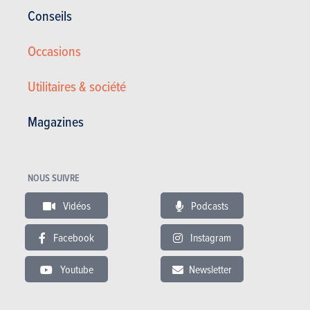
Conseils
Occasions
68.900 €
20 km
Utilitaires & société
Magazines
ESSAIS
XPENG
Nos essais
NOUS SUIVRE
Vidéos
Podcasts
Facebook
Instagram
Youtube
Newsletter