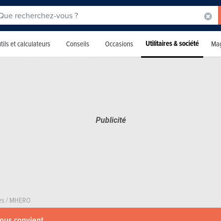
Utilitaires & société
tils et calculateurs
Conseils
Occasions
Mag
es
/
MHERO
vous convient