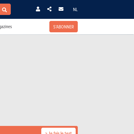
NL
S'ABONNER
azines
> Je fais le test