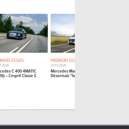
MIERS ESSAIS
PREMIERS ESSAIS
ESSAIS CO
7-2026
27-07-2026
24-07-2026
cedes C 400 4MATIC
Mercedes Marco Polo (2026) –
Firefly vs. 
6) – L'esprit Classe S
Désormais "fait maison"
Que reste-t