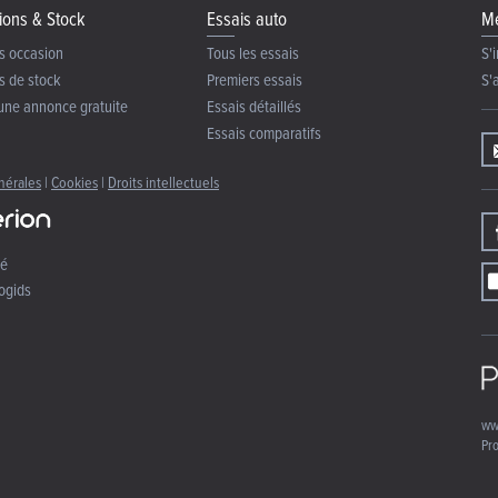
ions & Stock
Essais auto
Me
s occasion
Tous les essais
S'i
s de stock
Premiers essais
S'
une annonce gratuite
Essais détaillés
Essais comparatifs
nérales
|
Cookies
|
Droits intellectuels
té
ogids
ww
Pro