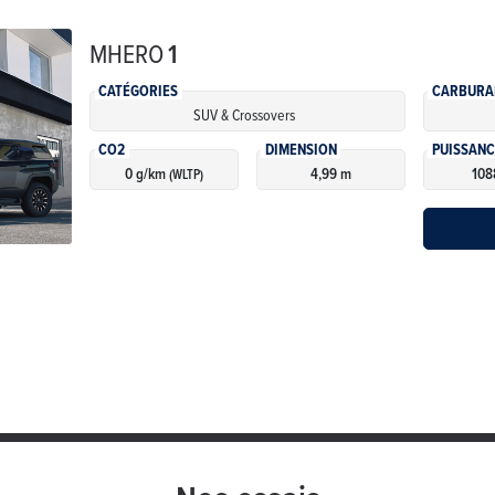
MHERO
1
CATÉGORIES
CARBURA
SUV & Crossovers
CO2
DIMENSION
PUISSANC
0 g/km
4,99 m
108
(WLTP)