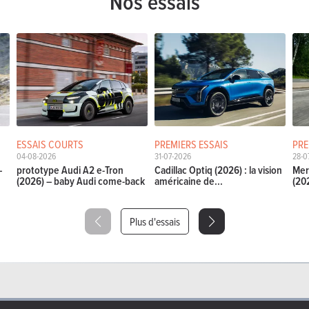
Nos essais
ESSAIS COURTS
PREMIERS ESSAIS
PRE
04-08-2026
31-07-2026
28-0
–
prototype Audi A2 e-Tron
Cadillac Optiq (2026) : la vision
Mer
(2026) – baby Audi come-back
américaine de...
(202
Plus d'essais