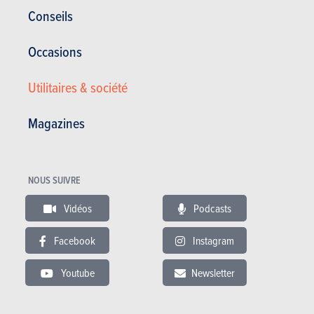
Conseils
Comment ça roule
Occasions
La nouvelle batterie est à l’origine d'une prise de poids de quelque 50
kg, ce qui est compensé par une hausse de puissance du moteur: 217
Utilitaires & société
ch, contre «seulement» 150 à la Leaf de base. En couple, le gain est
moins spectaculaire: on passe de 320 Nm à 340 Nm. Les
Magazines
performances font un sérieux bond en avant: Nissan revendique un 0
à 100 km/h en 6,9 s, soit encore mieux que la version 40 kWh, qui
n'était pas du genre fainéant au feu vert…
NOUS SUIVRE
L'une des caractéristiques majeures de la Leaf actuelle est son e-Pedal,
qui autorise la conduite «à une pédale»: accélérer, freiner et même
Vidéos
Podcasts
s'arrêter ne nécessitent, si on le souhaite, que l'utilisation d'une seule
pédale, en l’occurrence l'accélérateur. Cela demande un peu
Facebook
Instagram
d'habitude, mais on remarque rapidement que ce concept favorise
Youtube
Newsletter
une conduite plus détendue qui convient particulièrement bien à une
voiture électrique. Il suffit de modifier la pression exercée sur
l'accélérateur pour augmenter ou diminuer la vitesse, sans que le pied