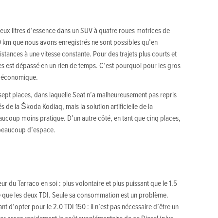
deux litres d’essence dans un SUV à quatre roues motrices de
100 km que nous avons enregistrés ne sont possibles qu’en
tances à une vitesse constante. Pour des trajets plus courts et
itres est dépassé en un rien de temps. C’est pourquoi pour les gros
us économique.
 sept places, dans laquelle Seat n’a malheureusement pas repris
s de la Škoda Kodiaq, mais la solution artificielle de la
aucoup moins pratique. D’un autre côté, en tant que cinq places,
y a beaucoup d’espace.
ur du Tarraco en soi : plus volontaire et plus puissant que le 1.5
lisé que les deux TDI. Seule sa consommation est un problème.
ant d’opter pour le 2.0 TDI 150 : il n’est pas nécessaire d’être un
r assez rapidement le coût supplémentaire de ce Diesel (plus