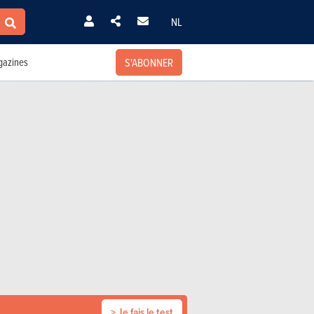
NL
S'ABONNER
azines
> Je fais le test