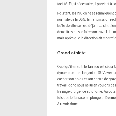
facilité. Et, si nécessaire, il parvient à 
Pourtant, les 190 ch ne se remarquent pa
normale de la DSG, la transmission rech
boîte de vitesses est déjà en... cinqui
deux litres puisse faire son travail. Le
mais après que la direction ait montré
Grand athlète
Quoi qu’il en soit, le Tarraco est sécur
dynamique – en lançant ce SUV avec un 
cacher son poids et son centre de gravit
travail, donc nous ne lui en voulons p
freinage d’urgence autonome. Au cours 
fois que le Tarraco ne plonge brièvement
À revoir donc…