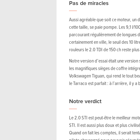
Pas de miracles
Aussi agréable que soit ce moteur, un 
cette taille, se paie pompe. Les 9,1 l/
parcourant régulièrement de longues dis
certainement en ville, le seuil des 10 l
rouleurs le 2.0 TDI de 150 ch reste pl
Notre version d’essai était une version
les magnifiques sièges de coffre intégré
Volkswagen Tiguan, qui rend le tout be
le Tarraco est parfait : à l’arrière, il 
Notre verdict
Le 2.0 STI est peut-être le meilleur mote
STI. Il est aussi plus doux et plus civi
Quand on fait les comptes, il serait tent
pilote chevronné pour pouvoir récupére