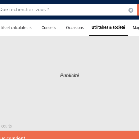
Utilitaires & société
tils et calculateurs
Conseils
Occasions
Mag
 courts
ous convient