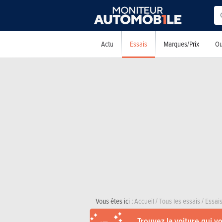
Essais
Actu
Marques/Prix
Ou
Vous êtes ici :
Accueil
/
Tous les essais
/
Essais
Trouvez la voiture qui v