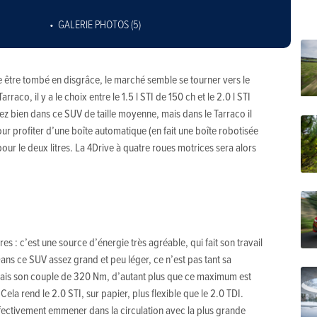
GALERIE PHOTOS (5)
 être tombé en disgrâce, le marché semble se tourner vers le
raco, il y a le choix entre le 1.5 l STI de 150 ch et le 2.0 l STI
ez bien dans ce SUV de taille moyenne, mais dans le Tarraco il
ur profiter d’une boîte automatique (en fait une boîte robotisée
our le deux litres. La 4Drive à quatre roues motrices sera alors
res : c’est une source d’énergie très agréable, qui fait son travail
Dans ce SUV assez grand et peu léger, ce n’est pas tant sa
 mais son couple de 320 Nm, d’autant plus que ce maximum est
Cela rend le 2.0 STI, sur papier, plus flexible que le 2.0 TDI.
effectivement emmener dans la circulation avec la plus grande