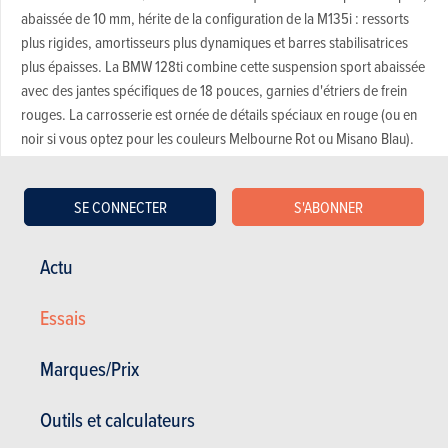
abaissée de 10 mm, hérite de la configuration de la M135i : ressorts
plus rigides, amortisseurs plus dynamiques et barres stabilisatrices
plus épaisses. La BMW 128ti combine cette suspension sport abaissée
avec des jantes spécifiques de 18 pouces, garnies d'étriers de frein
rouges. La carrosserie est ornée de détails spéciaux en rouge (ou en
noir si vous optez pour les couleurs Melbourne Rot ou Misano Blau).
L'intérieur est également décoré en rouge, des surpiqûres du volant
M-sport au revêtement des sièges sport spécifiques.
SE CONNECTER
S'ABONNER
Pas de M128i, mais 128ti. BMW a eu quelques difficultés à associer le
nom M à une Série 1 à traction. Ce "Turismo Internazionale" sonne
Actu
bien, surtout quand on pense aux modèles légendaires tels que les
1600 Ti et 2002 Ti. Moins légendaires sont les 323ti et 325ti, basées
Essais
sur la Série 3 Compact.
Marques/Prix
Outils et calculateurs