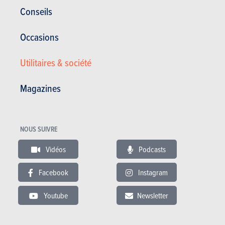
Conseils
Occasions
Utilitaires & société
Magazines
Comportement
NOUS SUIVRE
Ce n'est pas parce que la BMW 128ti doit composer avec moins de
puissance et les seules roues avant motrices, qu'elle est moins
Vidéos
Podcasts
extrême que la M135i, plus puissante et donc à quatre roues motrices.
La tenue de route est assez radicale, avec une suspension avant très
Facebook
Instagram
précise qui semble être sur des rails. Avec l'ESP entièrement
Youtube
Newsletter
désactivé, le caractère agile du train arrière permet de réaliser de
belles figures lors des changements de charge. L'équilibre mécanique
entre les roues avant motrices fait en sorte que les 265 ch soient