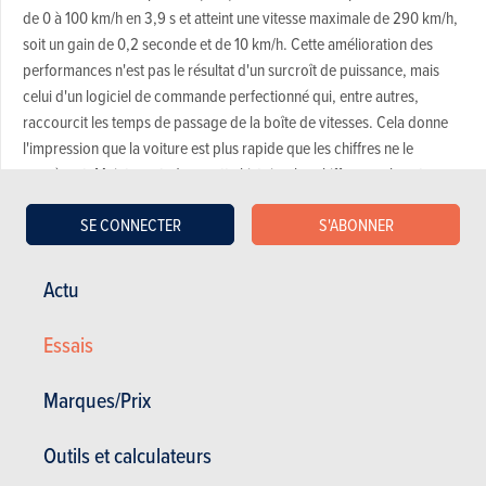
de 0 à 100 km/h en 3,9 s et atteint une vitesse maximale de 290 km/h,
soit un gain de 0,2 seconde et de 10 km/h. Cette amélioration des
performances n'est pas le résultat d'un surcroît de puissance, mais
celui d'un logiciel de commande perfectionné qui, entre autres,
raccourcit les temps de passage de la boîte de vitesses. Cela donne
l'impression que la voiture est plus rapide que les chiffres ne le
suggèrent. Maintenant, dans cette histoire, les chiffres cool sont
secondaires par rapport à l'expérience de conduite. Cela commence
SE CONNECTER
S'ABONNER
dès le démarrage du moteur, qui grimpe un peu plus dans les tours
dès le départ. Grâce à cela, à un échappement RS inédit et à
l'économie de matériaux isolants entre le moteur et le cockpit, le son
Actu
du moteur résonne plus fortement dans l'habitacle, et 8 kg sont
économisés sur la masse totale.
Essais
En ce qui concerne le Pack Compétition, la question technique s'arrête
là. Le reste concerne les attributs sportifs. Ce n'est pas sans
Marques/Prix
importance, car des performances sans un look qui souligne le
potentiel de la voiture, c'est comme une soupe sans sel. Toutefois, ne
Outils et calculateurs
vous attendez pas à monts et merveilles, car cela ne correspond pas à