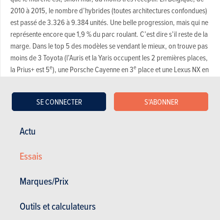
2010 à 2015, le nombre d’hybrides (toutes architectures confondues)
est passé de 3.326 à 9.384 unités. Une belle progression, mais qui ne
représente encore que 1,9 % du parc roulant. C’est dire s’il reste de la
marge. Dans le top 5 des modèles se vendant le mieux, on trouve pas
moins de 3 Toyota (l’Auris et la Yaris occupent les 2 premières places,
e
e
la Prius+ est 5
), une Porsche Cayenne en 3
place et une Lexus NX en
e
4
position.
SE CONNECTER
S'ABONNER
Rapport prix/équipement
Consommation intéressante
Actu
Mécanique très silencieuse
Comportement très sécurisant
Essais
7 ans de garantie
Marques/Prix
Rythme des entretiens
Outils et calculateurs
Volume du coffre moyen