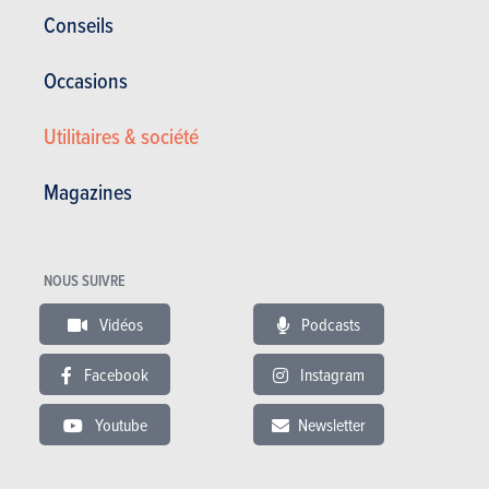
Conseils
Absence de hayon motorisé
Roues de 18” pénalisantes (consommation/CO2)
Occasions
Bruits de roulement
Utilitaires & société
Magazines
Galerie photos
Acheter ce magazine (n° 1638)
NOUS SUIVRE
Vidéos
Podcasts
Dans cet article :
KIA
,
KIA Niro
Facebook
Instagram
Youtube
Newsletter