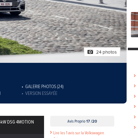
24 photos
GALERIE PHOTOS (24)
N
VERSION ESSAYÉE
176kW DSG 4MOTION
Avis Proprio
17 /20
Lire les 1 avis sur la Volkswagen