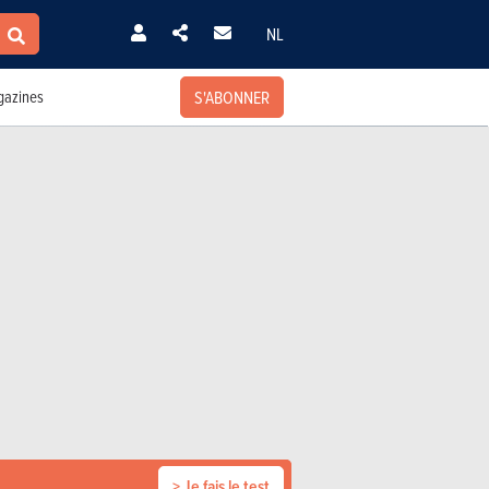
NL
S'ABONNER
azines
> Je fais le test