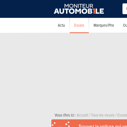
Essais
Actu
Marques/Prix
Ou
Vous êtes ici :
Accueil
/
Tous les essais
/
Essais
Trouvez la voiture qui v