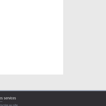
ider (2026) – La même en
s services
nscrire au site