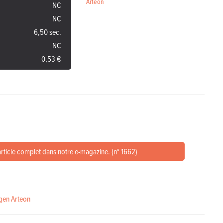
Arteon
NC
NC
6,50 sec.
NC
0,53 €
article complet dans notre e-magazine. (n° 1662)
gen Arteon