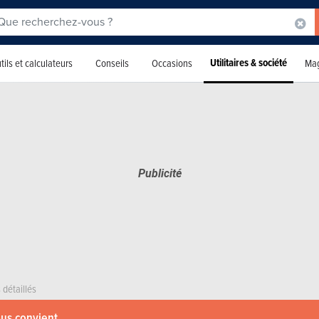
Utilitaires & société
tils et calculateurs
Conseils
Occasions
Mag
 détaillés
ous convient