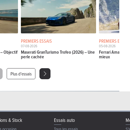
PREMIERS ESSAIS
PREMIERS ESSAIS
07-08-2026
05-08-2026
– Objectif
Maserati GranTurismo Trofeo (2026) – Une
Ferrari Amalfi Sp
perle cachée
mieux
Plus d'essais
ions & Stock
Essais auto
Me
s occasion
Tous les essais
S'i