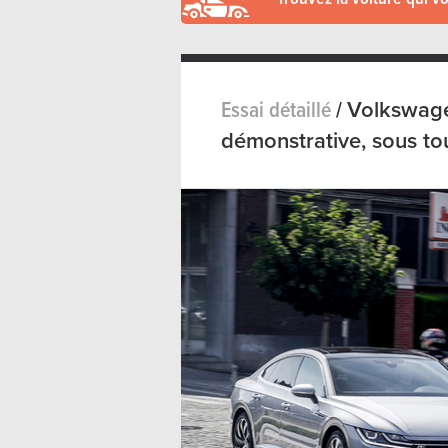
Essai détaillé
/
Volkswage
démonstrative, sous to