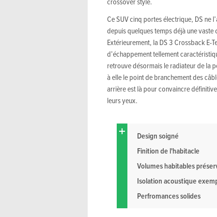
crossover stylé.
Ce SUV cinq portes électrique, DS ne l
depuis quelques temps déjà une vaste of
Extérieurement, la DS 3 Crossback E-T
d’échappement tellement caractéristiqu
retrouve désormais le radiateur de la p
à elle le point de branchement des câbl
arrière est là pour convaincre définiti
leurs yeux.
Design soigné
Finition de l'habitacle
Volumes habitables préser
Isolation acoustique exemp
Perfromances solides