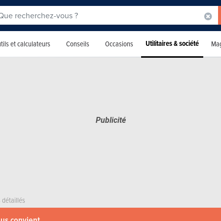
Utilitaires & société
tils et calculateurs
Conseils
Occasions
Mag
 détaillés
ous convient