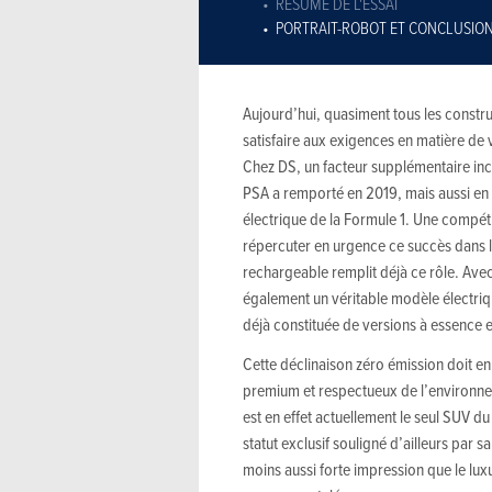
RÉSUMÉ DE L'ESSAI
PORTRAIT-ROBOT ET CONCLUSIO
Aujourd’hui, quasiment tous les constru
satisfaire aux exigences en matière de
Chez DS, un facteur supplémentaire inc
PSA a remporté en 2019, mais aussi en 
électrique de la Formule 1. Une compéti
répercuter en urgence ce succès dans
rechargeable remplit déjà ce rôle. Av
également un véritable modèle électri
déjà constituée de versions à essence e
Cette déclinaison zéro émission doit e
premium et respectueux de l’environn
est en effet actuellement le seul SUV 
statut exclusif souligné d’ailleurs par s
moins aussi forte impression que le lux