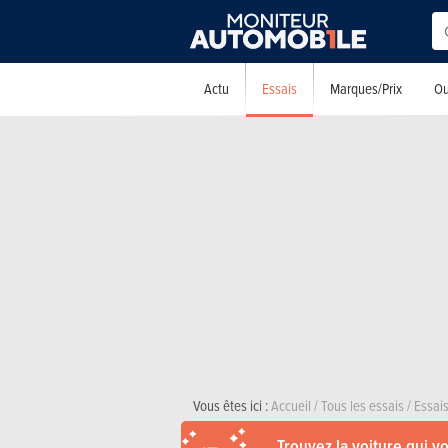
Essais
Actu
Marques/Prix
Ou
Vous êtes ici :
Accueil
/
Tous les essais
/
Essais
Trouvez la voiture qui v