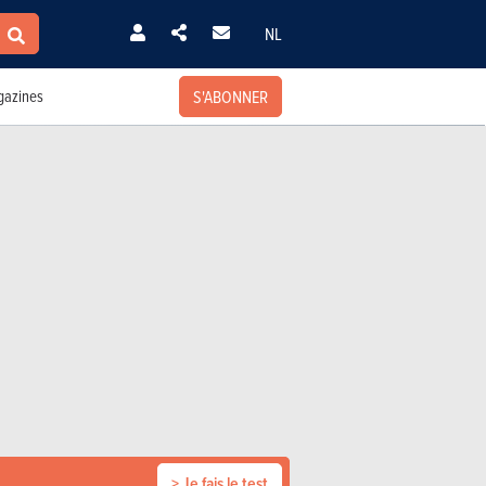
NL
S'ABONNER
azines
> Je fais le test