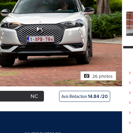
26 photos
NC
Avis Rédaction
14.84 /20