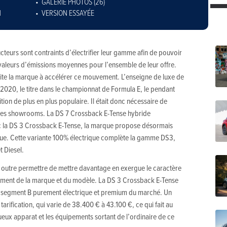
GALERIE PHOTOS (26)
N
VERSION ESSAYÉE
cteurs sont contraints d’électrifier leur gamme afin de pouvoir
 valeurs d’émissions moyennes pour l’ensemble de leur offre.
ite la marque à accélérer ce mouvement. L’enseigne de luxe de
2020, le titre dans le championnat de Formula E, le pendant
tion de plus en plus populaire. Il était donc nécessaire de
 les showrooms. La DS 7 Crossback E-Tense hybride
ec la DS 3 Crossback E-Tense, la marque propose désormais
que. Cette variante 100% électrique complète la gamme DS3,
t Diesel.
n outre permettre de mettre davantage en exergue le caractère
ement de la marque et du modèle. La DS 3 Crossback E-Tense
du segment B purement électrique et premium du marché. Un
a tarification, qui varie de 38.400 € à 43.100 €, ce qui fait au
ueux apparat et les équipements sortant de l’ordinaire de ce