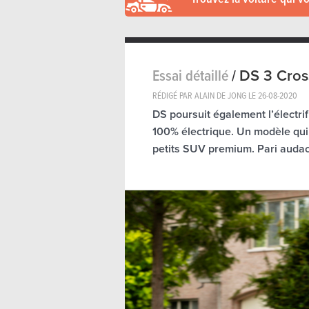
Essai détaillé
/
DS 3 Cros
RÉDIGÉ PAR ALAIN DE JONG LE
26-08-2020
DS poursuit également l’électr
100% électrique. Un modèle qui
petits SUV premium. Pari audac