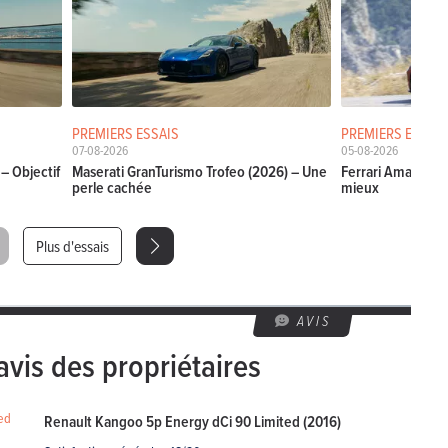
PREMIERS ESSAIS
PREMIERS ESSAIS
07-08-2026
05-08-2026
– Objectif
Maserati GranTurismo Trofeo (2026) – Une
Ferrari Amalfi Sp
perle cachée
mieux
Plus d'essais
AVIS
avis des propriétaires
Renault Kangoo 5p Energy dCi 90 Limited (2016)