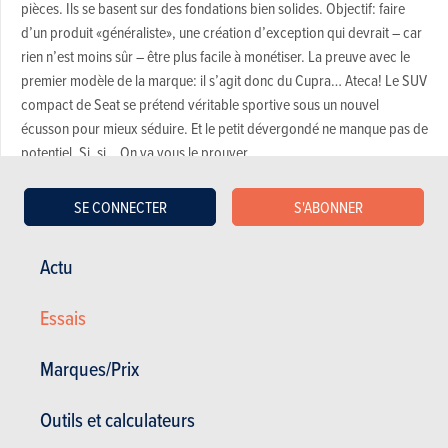
pièces. Ils se basent sur des fondations bien solides. Objectif: faire
d’un produit «généraliste», une création d’exception qui devrait – car
rien n’est moins sûr – être plus facile à monétiser. La preuve avec le
premier modèle de la marque: il s’agit donc du Cupra… Ateca! Le SUV
compact de Seat se prétend véritable sportive sous un nouvel
écusson pour mieux séduire. Et le petit dévergondé ne manque pas de
potentiel. Si, si… On va vous le prouver.
2.0 TSI époustouflant à tous les niveaux
SE CONNECTER
S'ABONNER
Polyvalence sur tous les terrains
Actu
Motricité exceptionnelle même sur sol gras
Rapport prix/performance/équipement
Essais
SUV à la mode et talentueux en plus
Finition soignée, chic et originale
Marques/Prix
Outils et calculateurs
DSG7 lente à rétrograder