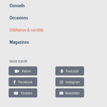
Consommation du 2.0 TSI
Conseils
Fiscalité pénalisante en RW
Occasions
Réglage volant en profondeur insufisant
Détails stylistiques un peu «too much»
Utilitaires & société
Magazines
Galerie photos
NOUS SUIVRE
Acheter ce magazine (n° 1698)
Vidéos
Podcasts
Facebook
Instagram
Dans cet article :
Cupra
,
Cupra Ateca
Youtube
Newsletter
VIDÉO
Dernière vidéo recommandée