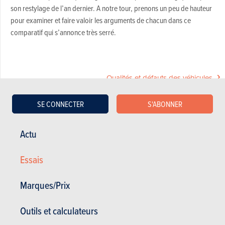
son restylage de l’an dernier. A notre tour, prenons un peu de hauteur
pour examiner et faire valoir les arguments de chacun dans ce
comparatif qui s’annonce très serré.
Qualités et défauts des véhicules
SE CONNECTER
S'ABONNER
Acheter ce magazine (n° 1682)
Actu
Dans cet article :
Ford
,
Ford Ecosport
,
Hyundai
,
Hyundai Kona
,
KIA
,
Essais
KIA Stonic
,
Seat
,
Seat Arona
,
Volkswagen
,
Volkswagen T-roc
Marques/Prix
VIDÉO
Dernière vidéo recommandée
Outils et calculateurs