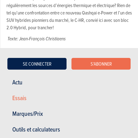
régulièrement les sources d’énergies thermique et électrique? Rien de
tel qu’une confrontation entre ce nouveau Qashqai e-Power et l’un des
SUV hybrides pionniers du marché, le C-HR, convié ici avec son bloc
2.0 Hybrid, pour trancher!
Texte: Jean-François Christiaens
SE CONNECTER
S'ABONNER
Qualités et défauts des véhicules
Actu
Acheter ce magazine (n° 1787)
Essais
Dans cet article :
Nissan
,
Nissan Qashqai
,
Toyota
,
Toyota C-HR
Marques/Prix
Outils et calculateurs