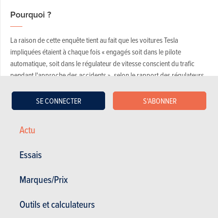
Pourquoi ?
La raison de cette enquête tient au fait que les voitures Tesla
impliquées étaient à chaque fois « engagés soit dans le pilote
automatique, soit dans le régulateur de vitesse conscient du trafic
pendant l'approche des accidents », selon le rapport des régulateurs
de la sécurité américains. Un constat qui justifie que les systèmes Tesla
soient évalués et testés afin de déterminer s’ils veillent bien à
SE CONNECTER
S'ABONNER
conserver le conducteur impliqué dans la conduite du véhicule
lorsque l’Autopilot est utilisé. L'enquête évaluera également la manière
Actu
dont les véhicules en mode Autopilot identifient et réagissent aux
obstacles sur la route et la conception opérationnelle du système.
Essais
Marques/Prix
Outils et calculateurs