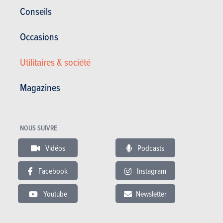
Conseils
Occasions
Utilitaires & société
Spectre plus large
Magazines
Outre les 11 accidents mentionnés précédemment, ce sont au total une
trentaine d’accidents ayant impliqué un véhicule Tesla qui font l’objet
d’une enquête de la NHTSA depuis 2016. Alors que Tesla a décidé de
NOUS SUIVRE
bannir l’usage de radars pour faire fonctionner son Autopilot en
utilisant uniquement des caméras, cette enquête et le jugement qui en
Vidéos
Podcasts
découlera pourraient forcer le constructeur américain à renforcer les
éléments de contrôle et de surveillance de son système d’assistance à
Facebook
Instagram
la conduite.
Youtube
Newsletter
>>> Lisez aussi :
Tesla abandonne les radars pour la
conduite autonome