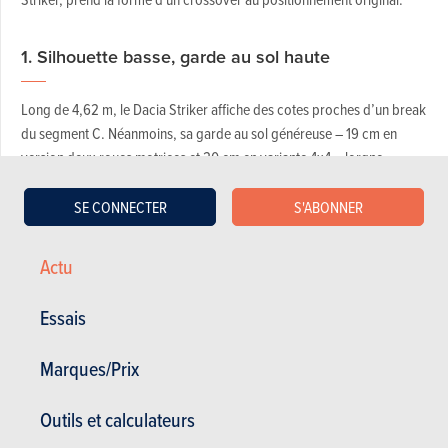
1. Silhouette basse, garde au sol haute
Long de 4,62 m, le Dacia Striker affiche des cotes proches d’un break
du segment C. Néanmoins, sa garde au sol généreuse – 19 cm en
version deux roues motrices et 20 cm en variante 4x4 – lorgne
ouvertement du côté des SUV. Le secret de sa ligne réside surtout
dans sa hauteur, contenue à 1,53 m, soit 18 cm de moins qu’un Bigster
SE CONNECTER
S'ABONNER
équivalent, ce qui lui permet d'afficher un profil nettement plus élancé
que les SUV traditionnels. Il revendique, dès lors, un Cx de 0,29, plus
Actu
favorable à l'efficience énergétique.
Essais
Marques/Prix
Outils et calculateurs