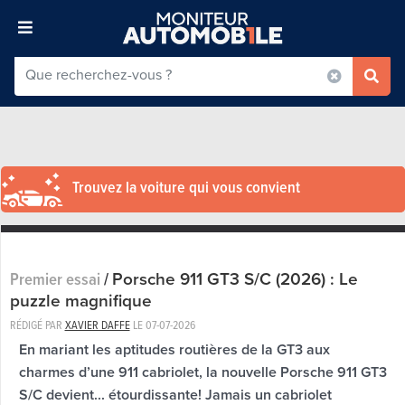
Trouvez la voiture qui vous convient
Porsche 911 GT3 S/C (2026) : Le
Premier essai
/
puzzle magnifique
RÉDIGÉ PAR
XAVIER DAFFE
LE
07-07-2026
En mariant les aptitudes routières de la GT3 aux
charmes d’une 911 cabriolet, la nouvelle Porsche 911 GT3
S/C devient... étourdissante! Jamais un cabriolet