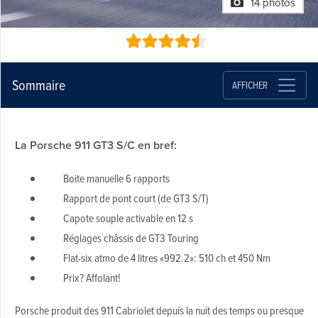
14 photos
Sommaire
AFFICHER
La Porsche 911 GT3 S/C en bref:
Boite manuelle 6 rapports
Rapport de pont court (de GT3 S/T)
Capote souple activable en 12 s
Réglages châssis de GT3 Touring
Flat-six atmo de 4 litres «992.2»: 510 ch et 450 Nm
Prix? Affolant!
Porsche produit des 911 Cabriolet depuis la nuit des temps ou presque