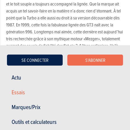
et le toit souple a toujours accompagné la lignée. Que la marque ait
acquis un tel savoir-faire en la matière n’a donc rien d’étonnant. À tel
point que la Turbo a elle aussi eu droit à sa version découvrable dès
1987. En 1999, cette fois la fabuleuse lignée des GT3 naît avec la
génération 996. Longtemps mal aimée, cette dernière est aujourd’hui
très recherchée grâce à son mythique moteur «Mezger», totalement
exempt des soucis de fiabilité des flat-six 3,4 litres ordinaires. Voilà
posées les fondations historiques de cette version ultime: la toute
première 911 GT3 Cabriolet.
SE CONNECTER
S'ABONNER
Actu
Essais
Marques/Prix
Outils et calculateurs