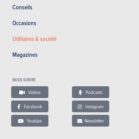
Conseils
Occasions
Utilitaires & société
Magazines
NOUS SUIVRE
Actualités
Mes services
Vidéos
Podcasts
Occasions & Stock
S'inscrire au site
S'abonner au magazine
Essais auto
Facebook
Instagram
Contact
©2026 Produpress SA | A propos de
Youtube
Newsletter
ProduPress |
Vie privée
|
Conditions
générales
|
Droits intellectuels