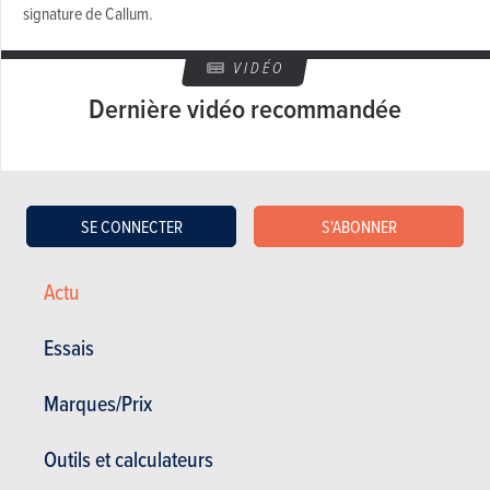
signature de Callum.
VIDÉO
Dernière vidéo recommandée
SE CONNECTER
S'ABONNER
Actu
RÉDIGÉ PAR YEELEN MÖLLER LE
05-06-2019
Essais
Twitter: @yeelenm / Instagram: @yeelenm
Marques/Prix
Outils et calculateurs