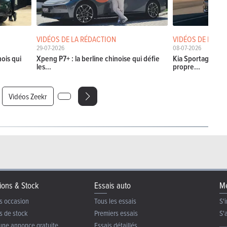
VIDÉOS DE LA RÉDACTION
VIDÉOS DE LA RÉ
29-07-2026
08-07-2026
nois qui
Xpeng P7+ : la berline chinoise qui défie
Kia Sportage 2026
les...
propre...
Vidéos Zeekr
ions & Stock
Essais auto
Me
s occasion
Tous les essais
S'i
s de stock
Premiers essais
S'
une annonce gratuite
Essais détaillés