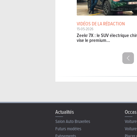
VIDÉOS DE LA RÉDACTION
15-05-2026
Zeekr 7X : le SUV électrique chi
vise le premium...
Actualités
Occas
Salon Auto Bruxelles
Voiture
Futurs modèles
Voiture
Evènements
Placer 