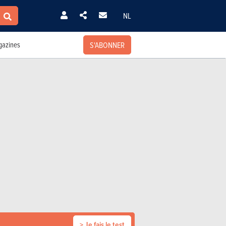
NL
S'ABONNER
azines
> Je fais le test