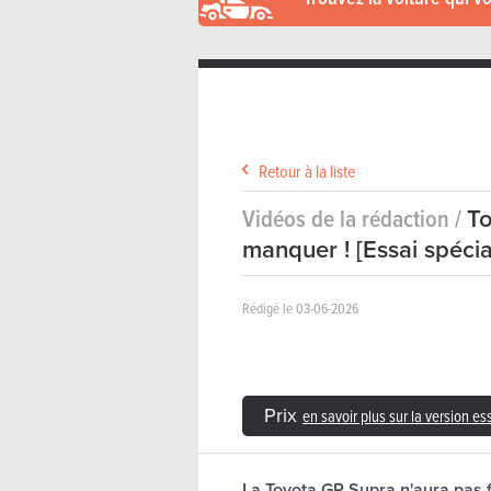
Retour à la liste
Vidéos de la rédaction /
To
manquer ! [Essai spécia
Rédigé le 03-06-2026
Prix
en savoir plus sur la version e
La Toyota GR Supra n'aura pas f