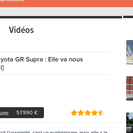
Vidéos
yota GR Supra : Elle va nous
l]
57.990 €
ssayée
ait l'unanimité, c'est un euphémisme, mais elle a le