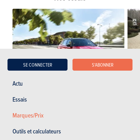
SE CONNECTER
S'ABONNER
Actu
ESSAIS COURTS
ESSAI
Essais
14-10-2024
25-03-2
Škoda Kamiq Monte Carlo (2024)
Ford P
Marques/Prix
Essais Skoda
Essais Skoda Kamiq
Outils et calculateurs