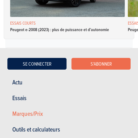
ESSAIS COURTS
ESSAI
Peugeot e-2008 (2023) : plus de puissance et d'autonomie
Peugeo
Diesel
SE CONNECTER
S'ABONNER
Peugeot 2008 1.5 BlueHDi 96kW S&S EAT8 Active
Actu
Spécifications
Automatique avec
130 Ch
5 l / 100 km
Essais
mode manuel
CO2: 131 - 134 g/km
5 portes
5 places
Marques/Prix
(WLTP)
Peugeot 2008 1.5 BlueHDi 96kW S&S EAT8 Allure
Outils et calculateurs
Spécifications