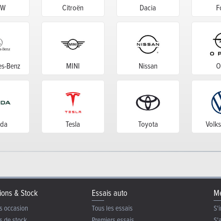
MW
Citroën
Dacia
F
s-Benz
MINI
Nissan
O
da
Tesla
Toyota
Volk
ions & Stock
Essais auto
Me
s occasion
Tous les essais
S'i
s de stock
Premiers essais
S'