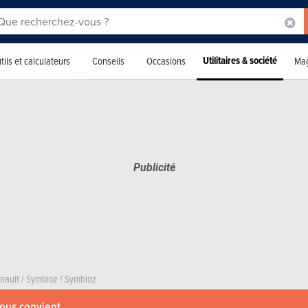
Utilitaires & société
tils et calculateurs
Conseils
Occasions
Mag
nault
/
Symbioz
/
Symbioz
vous convient