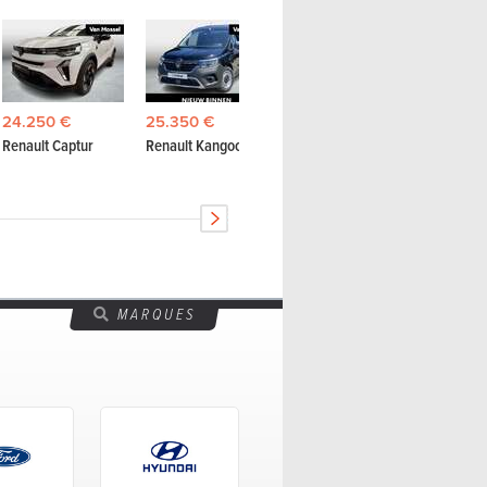
24.250 €
21.950
24.250 €
25.350 €
Renault Captur
Renault 
Renault Captur
Renault Kangoo
MARQUES