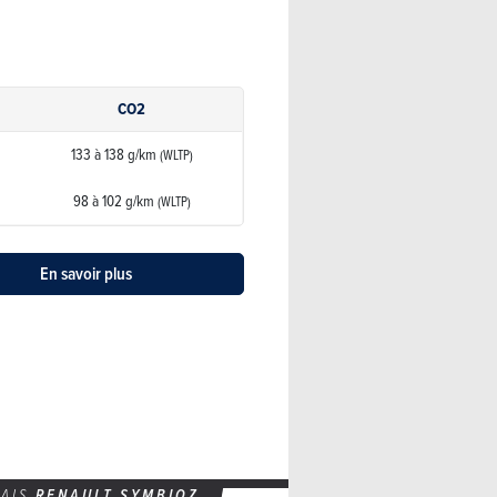
CO2
133 à 138 g/km
(WLTP)
98 à 102 g/km
(WLTP)
En savoir plus
SAIS
RENAULT SYMBIOZ