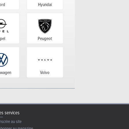
ord
Hyundai
pel
Peugeot
swagen
Volvo
s services
nscrire au site
abonner au magazine