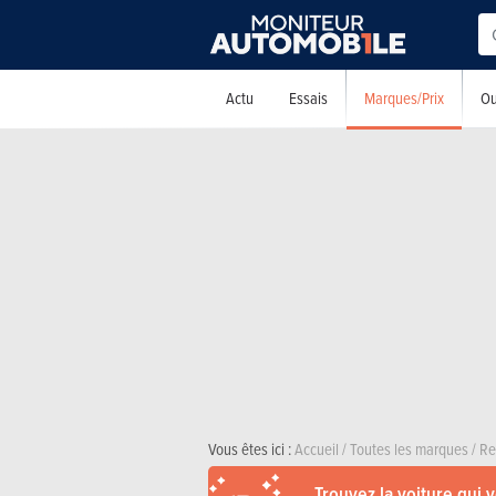
Marques/Prix
Actu
Essais
Ou
Vous êtes ici :
Accueil
/
Toutes les marques
/
Re
Trouvez la voiture qui 