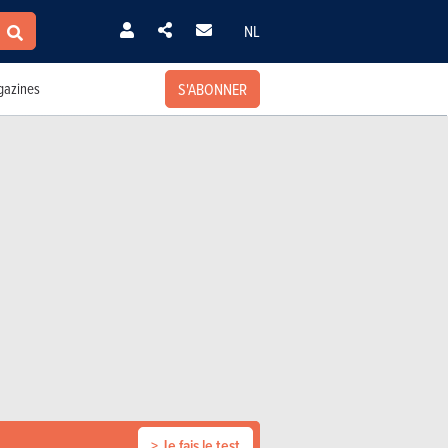
NL
S'ABONNER
azines
> Je fais le test