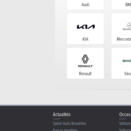
Audi
B
KIA
Mercede
Renault
Sko
Actualités
Occas
Salon Auto Bruxelles
Voiture
Futurs modèles
Voiture