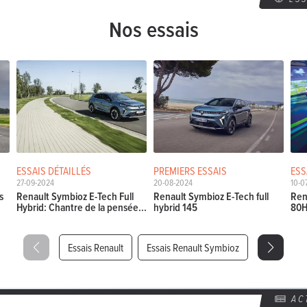
Nos essais
ESSAIS DÉTAILLÉS
PREMIERS ESSAIS
ESS
27-09-2024
20-08-2024
10-0
s
Renault Symbioz E-Tech Full
Renault Symbioz E-Tech full
Ren
Hybrid: Chantre de la pensée...
hybrid 145
80H
Essais Renault
Essais Renault Symbioz
AC