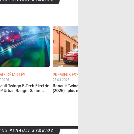
AIS DÉTAILLÉS
PREMIERS ESSAIS
ESSAIS DÉT
7-2026
23-03-2026
27-02-2026
ault Twingo E-Tech Electric
Renault Twingo E-Tech Electric
Renault Cli
P Urban Range: Game...
(2026) : plus envie de...
160: Elle a 
TUS
RENAULT SYMBIOZ