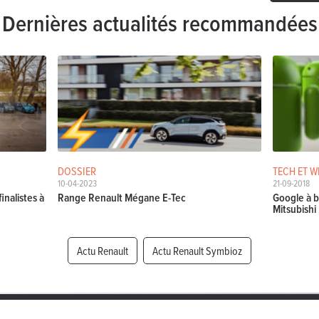
Dernières actualités recommandées
DOSSIER
TECH ET W
10-04-2023
21-09-2018
inalistes à
Range Renault Mégane E-Tec
Google à b
Mitsubishi
Actu Renault
Actu Renault Symbioz