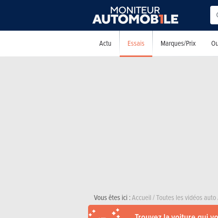
Essais
Actu
Marques/Prix
Ou
Vous êtes ici :
Accueil
/
Toutes les vidéos auto
Trouvez la voiture qui v