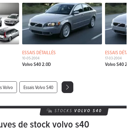
ESSAIS DÉTAILLÉS
ESSAIS DÉTAILLÉ
10-05-2004
17-03-2004
Volvo S40 2.0D
Volvo S40 2.4
is Volvo
Essais Volvo S40
STOCKS
VOLVO
S40
uves de stock volvo s40