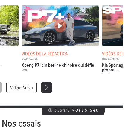
VIDÉOS DE LA RÉDACTION
VIDÉOS DE LA RÉ
29-07-2026
08-07-2026
e
Xpeng P7+ : la berline chinoise qui défie
Kia Sportage 2026
les...
propre...
Vidéos Volvo
ESSAIS
VOLVO S40
Nos essais