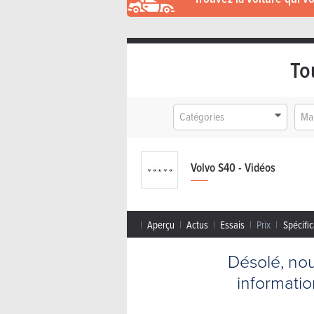
To
Catégories
Ma
Volvo S40 - Vidéos
Aperçu
Actus
Essais
Prix
Spécific
Désolé, no
informati