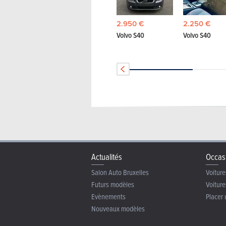
2.950 €
2.250 €
Volvo S40
Volvo S40
Actualités
Occas
Salon Auto Bruxelles
Voiture
Futurs modèles
Voiture
Evènements
Placer 
Nouveaux modèles