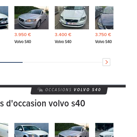
3.950 €
3.400 €
3.750 €
Volvo S40
Volvo S40
Volvo S40
OCCASIONS
VOLVO
S40
es d'occasion volvo s40