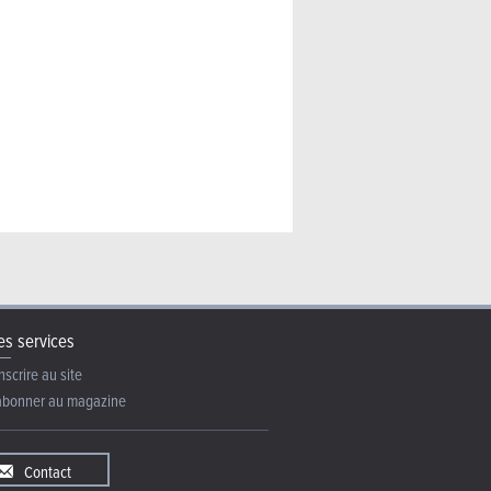
3.400 €
4.500 €
3.750 €
4.250 €
Volvo S40
Volvo S40
Volvo S40
Volvo S40
s services
nscrire au site
abonner au magazine
Contact