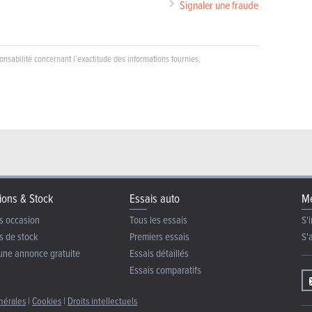
Signaler une fraude
nsabilité concernant l’exactitude des informations fournies.
ions & Stock
Essais auto
Me
s occasion
Tous les essais
S'i
s de stock
Premiers essais
S'
une annonce gratuite
Essais détaillés
Essais comparatifs
nérales
|
Cookies
|
Droits intellectuels