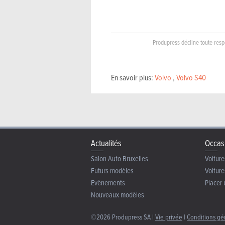
Produpress décline toute respo
En savoir plus:
Volvo
,
Volvo S40
Actualités
Occas
Salon Auto Bruxelles
Voiture
Futurs modèles
Voiture
Evènements
Placer 
Nouveaux modèles
©2026 Produpress SA |
Vie privée
|
Conditions gé