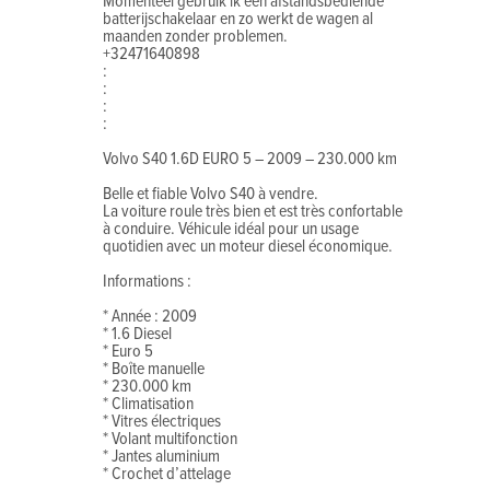
Momenteel gebruik ik een afstandsbediende
batterijschakelaar en zo werkt de wagen al
maanden zonder problemen.
+32471640898
:
:
:
:
Volvo S40 1.6D EURO 5 – 2009 – 230.000 km
Belle et fiable Volvo S40 à vendre.
La voiture roule très bien et est très confortable
à conduire. Véhicule idéal pour un usage
quotidien avec un moteur diesel économique.
Informations :
* Année : 2009
* 1.6 Diesel
* Euro 5
* Boîte manuelle
* 230.000 km
* Climatisation
* Vitres électriques
* Volant multifonction
* Jantes aluminium
* Crochet d’attelage