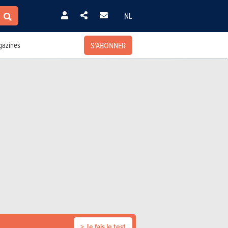
NL
S'ABONNER
azines
> Je fais le test