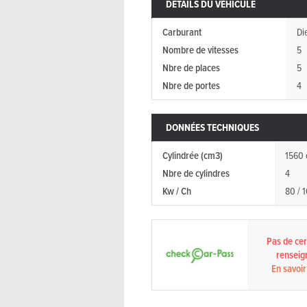
DÉTAILS DU VÉHICULE
Carburant
Di
Nombre de vitesses
5
Nbre de places
5
Nbre de portes
4
DONNÉES TECHNIQUES
Cylindrée (cm3)
1560 
Nbre de cylindres
4
Kw / Ch
80 / 
Pas de cert
renseig
En savoir