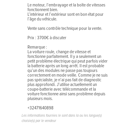
Le moteur, l’embrayage et la boîte de vitesses
fonctionnent bien.
L’intérieur et l’extérieur sont en bon état pour
l’âge du véhicule.
Vente sans contrôle technique pour la vente.
Prix : 3700€ à discuter
Remarque :
La voiture roule, change de vitesse et
fonctionne parfaitement. Il y a seulement un
petit problème électrique qui peut parfois vider
la batterie après un long arrêt. Il est probable
qu’un des modules ne passe pas toujours
correctement en mode veille. Comme je ne suis
pas spécialiste, je n’ai pas fait de diagnostic
plus approfondi. J’utilise actuellement un
coupe-batterie avec télécommande et la
voiture fonctionne ainsi sans problème depuis
plusieurs mois.
+32471640898
Les informations fournies le sont dans la ou les langue(s)
choisie(s) par le vendeur