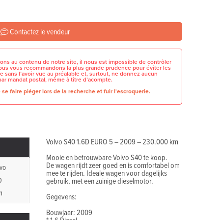
Contactez le vendeur
ons au contenu de notre site, il nous est impossible de contrôler
 nous vous recommandons la plus grande prudence pour éviter les
e sans l’avoir vue au préalable et, surtout, ne donnez aucun
par mandat postal, même à titre d’acompte.
se faire piéger lors de la recherche et fuir l'escroquerie.
Volvo S40 1.6D EURO 5 – 2009 – 230.000 km
Mooie en betrouwbare Volvo S40 te koop.
De wagen rijdt zeer goed en is comfortabel om
vo
mee te rijden. Ideale wagen voor dagelijks
0
gebruik, met een zuinige dieselmotor.
n
Gegevens:
Bouwjaar: 2009