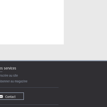
s services
nscrire au site
abonner au magazine
Contact