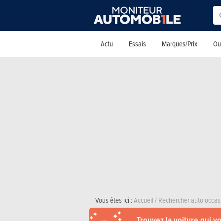
Actu
Essais
Marques/Prix
Out
Vous êtes ici :
Accueil
/
Rechercher auto occas
Trouvez la voiture qui v