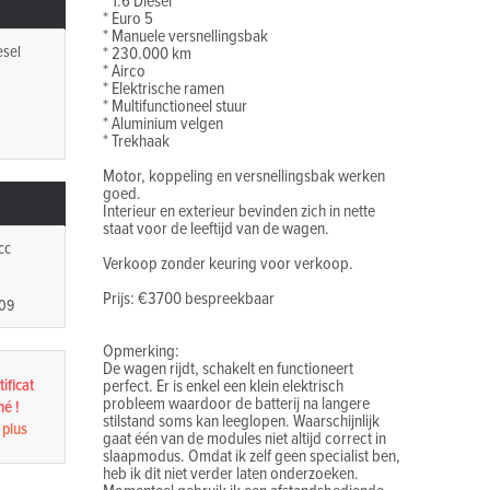
* 1.6 Diesel
* Euro 5
* Manuele versnellingsbak
esel
* 230.000 km
* Airco
* Elektrische ramen
* Multifunctioneel stuur
* Aluminium velgen
* Trekhaak
Motor, koppeling en versnellingsbak werken
goed.
Interieur en exterieur bevinden zich in nette
staat voor de leeftijd van de wagen.
cc
Verkoop zonder keuring voor verkoop.
Prijs: €3700 bespreekbaar
109
Opmerking:
De wagen rijdt, schakelt en functioneert
ificat
perfect. Er is enkel een klein elektrisch
probleem waardoor de batterij na langere
né !
stilstand soms kan leeglopen. Waarschijnlijk
 plus
gaat één van de modules niet altijd correct in
slaapmodus. Omdat ik zelf geen specialist ben,
heb ik dit niet verder laten onderzoeken.