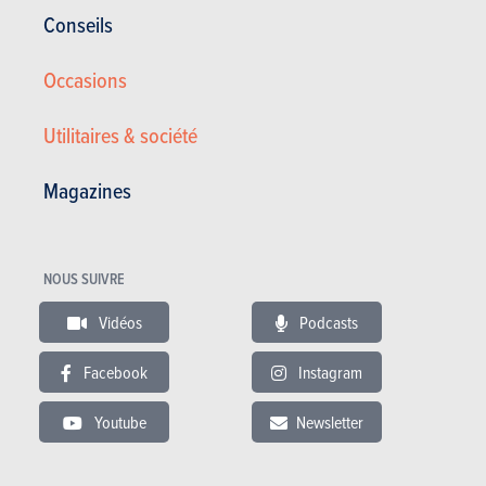
Conseils
Occasions
Utilitaires & société
Magazines
NOUS SUIVRE
Vidéos
Podcasts
Opel Turbo S/S Edition *App Connect/Camera/LED/GPS*
Facebook
Instagram
14.950 €
49.469 km
08/2022
Youtube
Newsletter
101 Ch
Co2 : 124g