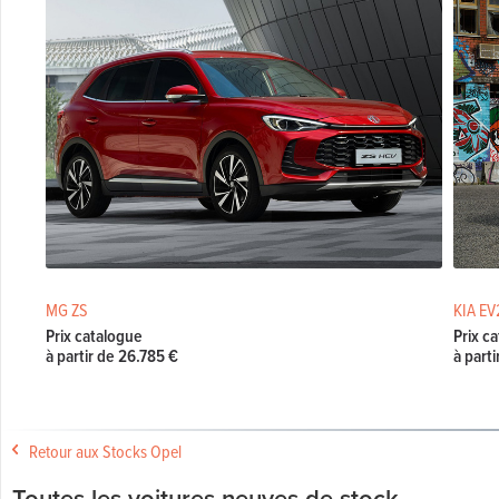
MG ZS
KIA EV
Prix catalogue
Prix c
à partir de 26.785 €
à part
Retour aux Stocks Opel
Toutes les voitures neuves de stock