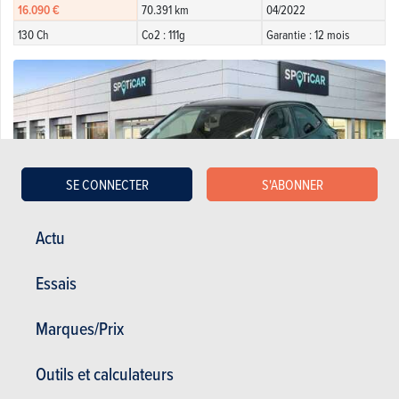
16.090 €
70.391 km
04/2022
130 Ch
Co2 : 111g
Garantie : 12 mois
SE CONNECTER
S'ABONNER
Actu
Essais
Marques/Prix
Opel 2 1.2 Turbo 74kW S/S Elegance
15.990 €
80.071 km
05/2021
Outils et calculateurs
101 Ch
Co2 : 104g
Garantie : 12 mois