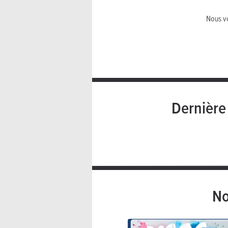
Nous vo
Dernièr
No