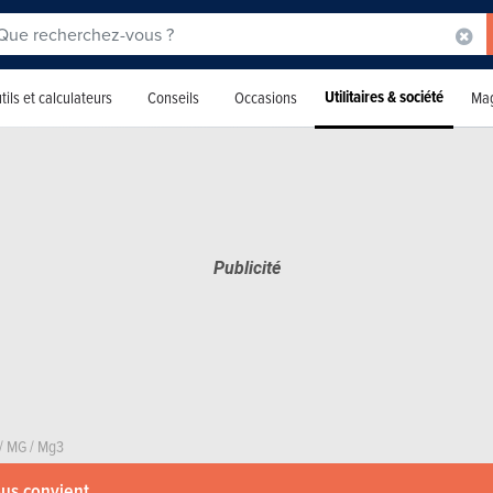
Utilitaires & société
tils et calculateurs
Conseils
Occasions
Mag
/
MG
/
Mg3
ous convient