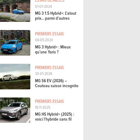
01-07-2024
MG 3 1.5 Hybrid+: L'atout
prix... parmi d'autres
PREMIERS ESSAIS
08-05-2024
MG 3 Hybrid+ : Mieux
qu’une Yaris ?
PREMIERS ESSAIS
30-01-2026
MG S6 EV (2026) –
Couteau suisse incognito
PREMIERS ESSAIS
18-11-2025
MG HS Hybrid+ (2025) :
voici l'hybride sans fil