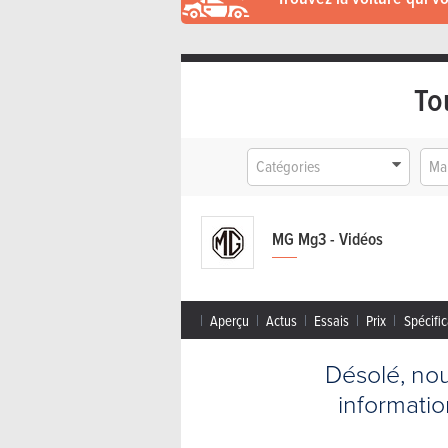
To
Catégories
Ma
MG Mg3 - Vidéos
Aperçu
Actus
Essais
Prix
Spécific
Désolé, no
informati