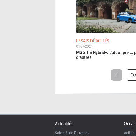
ESSAIS DÉTAILLÉS
01-07-2024
MG 3 1.5 Hybrid+: L'atout prix... 
d'autres
Es
Actualités
Occas
Salon Auto Bruxelles
Voiture