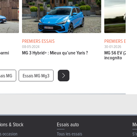
PREMIERS ESSAIS
PREMIERS ESSAIS
08-05-2024
30-01-2026
parmi
MG 3 Hybrid+ : Mieux qu’une Yaris ?
MG S6 EV (2026) 
incognito
sais MG
Essais MG Mg3
ions & Stock
Essais auto
Me
s occasion
Tous les essais
S'i