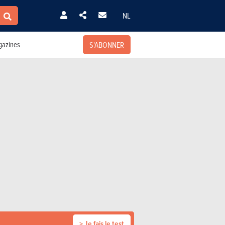
NL
S'ABONNER
azines
> Je fais le test