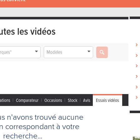
utes les vidéos
rques*
Modèles
ations
Comparateur
Occasions
Stock
Avis
Essais vidéos
us n'avons trouvé aucune
on correspondant à votre
recherche...