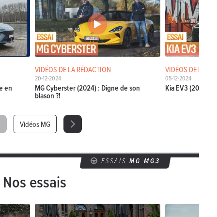
VIDÉOS DE LA RÉDACTION
VIDÉOS DE LA RÉ
20-12-2024
05-12-2024
ée en
MG Cyberster (2024) : Digne de son
Kia EV3 (2024) : 
blason ?!
Vidéos MG
ESSAIS
MG MG3
Nos essais