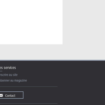
s services
nscrire au site
abonner au magazine
Contact