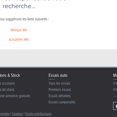
recherche...
us suggérons les liens suivants :
Marque MG
Actualités MG
ions & Stock
Essais auto
Me
s occasion
Tous les essais
S'i
s de stock
Premiers essais
S'
une annonce gratuite
Essais détaillés
Essais comparatifs
nérales
|
Cookies
|
Droits intellectuels