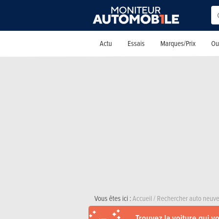
Actu
Essais
Marques/Prix
Out
Vous êtes ici :
Accueil
/
Rechercher auto neuve
Trouvez la voiture qui v