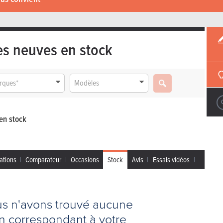
es neuves en stock
rques*
Modèles
en stock
ations
Comparateur
Occasions
Stock
Avis
Essais vidéos
us n'avons trouvé aucune
on correspondant à votre