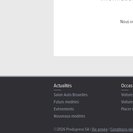
Nous vo
Actualités
Occas
Salon Auto Bruxelles
Voiture
Futurs modèles
Voiture
Evènements
Placer 
Nouveaux modèles
©2026 Produpress SA |
Vie privée
|
Conditions gé