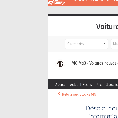
Voitur
Catégories
Ma
MG Mg3 - Voitures neuves 
Aperçu
Actus
Essais
Prix
Spécific
Retour aux Stocks MG
Désolé, no
informati