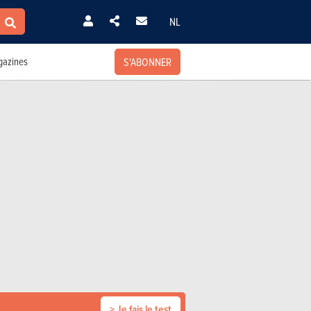
NL
S'ABONNER
azines
> Je fais le test