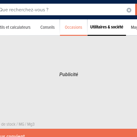
Utilitaires & société
Occasions
ils et calculateurs
Conseils
Mag
 de stock
/
MG
/
Mg3
ous convient