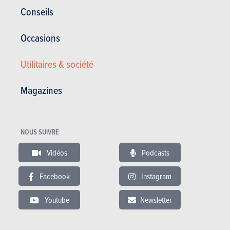
Conseils
Occasions
SUV & Crossovers
Utilitaires & société
DS
No 8 (2026)
Magazines
PRIX
AUTONOMIE
BATTERIE
ÉLECTRIQUE
&
NOUS SUIVRE
RECHARGE
Vidéos
Podcasts
ÉLECTRIQUE
59.200 à 77.450 €
750 km
98.7
16.6 kWh/100km
kWh
Facebook
Instagram
160
kW (DC)
Youtube
Newsletter
En savoir plus