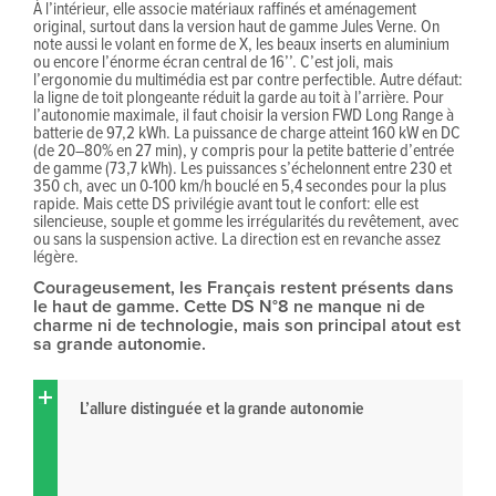
À l’intérieur, elle associe matériaux raffinés et aménagement
original, surtout dans la version haut de gamme Jules Verne. On
note aussi le volant en forme de X, les beaux inserts en aluminium
ou encore l’énorme écran central de 16’’. C’est joli, mais
l’ergonomie du multimédia est par contre perfectible. Autre défaut:
la ligne de toit plongeante réduit la garde au toit à l’arrière. Pour
l’autonomie maximale, il faut choisir la version FWD Long Range à
batterie de 97,2 kWh. La puissance de charge atteint 160 kW en DC
(de 20–80% en 27 min), y compris pour la petite batterie d’entrée
de gamme (73,7 kWh). Les puissances s’échelonnent entre 230 et
350 ch, avec un 0-100 km/h bouclé en 5,4 secondes pour la plus
rapide. Mais cette DS privilégie avant tout le confort: elle est
silencieuse, souple et gomme les irrégularités du revêtement, avec
ou sans la suspension active. La direction est en revanche assez
légère.
Courageusement, les Français restent présents dans
le haut de gamme. Cette DS N°8 ne manque ni de
charme ni de technologie, mais son principal atout est
sa grande autonomie.
L’allure distinguée et la grande autonomie