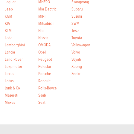
Jaguar
MHERO
Ssangyong
Jeep
Mia Electric
Subaru
KGM
MINI
Suzuki
KIA
Mitsubishi
SWM
KTM
Nio
Tesla
Lada
Nissan
Toyota
Lamborghini
OMODA
Volkswagen
Lancia
Opel
Volvo
Land Rover
Peugeot
Voyah
Leapmotor
Polestar
Xpeng
Lexus
Porsche
Zeekr
Lotus
Renault
Lynk & Co
Rolls-Royce
Maserati
Saab
Maxus
Seat