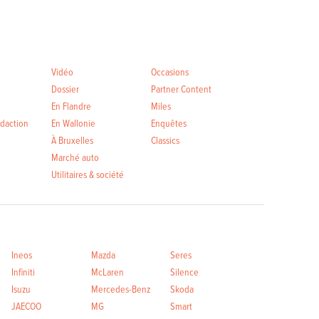
Vidéo
Occasions
Dossier
Partner Content
En Flandre
Miles
édaction
En Wallonie
Enquêtes
À Bruxelles
Classics
Marché auto
Utilitaires & société
Ineos
Mazda
Seres
Infiniti
McLaren
Silence
Isuzu
Mercedes-Benz
Skoda
JAECOO
MG
Smart