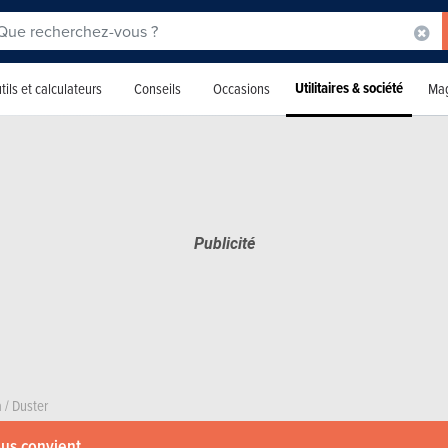
Utilitaires & société
tils et calculateurs
Conseils
Occasions
Mag
a
/
Duster
ous convient