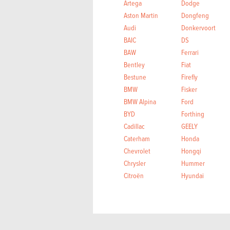
Artega
Dodge
Aston Martin
Dongfeng
Audi
Donkervoort
BAIC
DS
BAW
Ferrari
Bentley
Fiat
Bestune
Firefly
BMW
Fisker
BMW Alpina
Ford
BYD
Forthing
Cadillac
GEELY
Caterham
Honda
Chevrolet
Hongqi
Chrysler
Hummer
Citroën
Hyundai