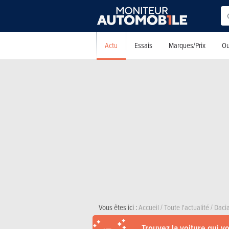
Actu
Essais
Marques/Prix
Ou
Vous êtes ici :
Accueil
/
Toute l'actualité
/
Daci
Trouvez la voiture qui v