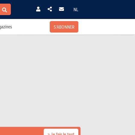
NL
S'ABONNER
azines
> Je fais le test