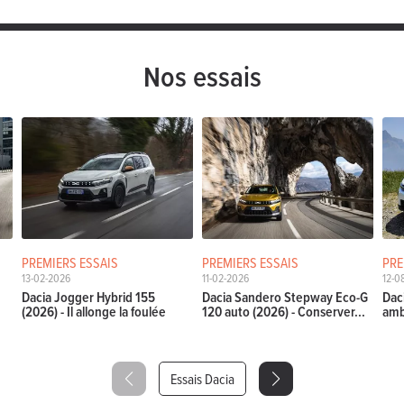
Nos essais
PREMIERS ESSAIS
PREMIERS ESSAIS
PRE
13-02-2026
11-02-2026
12-0
Dacia Jogger Hybrid 155
Dacia Sandero Stepway Eco-G
Dac
(2026) - Il allonge la foulée
120 auto (2026) - Conserver...
amb
Essais Dacia