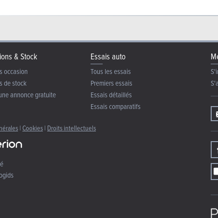
ions & Stock
Essais auto
Me
s occasion
Tous les essais
S'i
s de stock
Premiers essais
S'
une annonce gratuite
Essais détaillés
Essais comparatifs
nérales
|
Cookies
|
Droits intellectuels
té
ogids