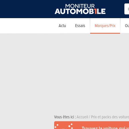
Marques/Prix
Actu
Essais
Ou
Vous êtes ici :
Accueil
/
Prix et packs des voitu
Trouvez la voiture qui 