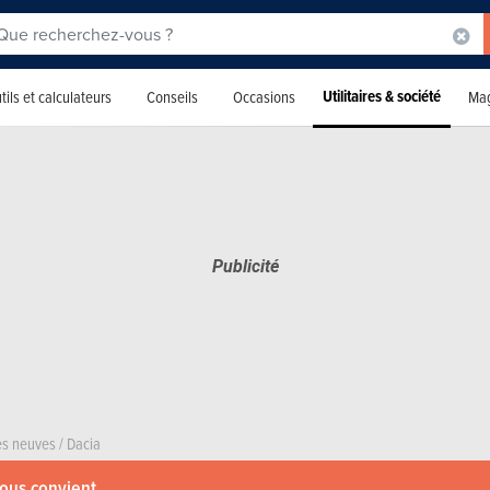
Utilitaires & société
tils et calculateurs
Conseils
Occasions
Mag
res neuves
/
Dacia
vous convient