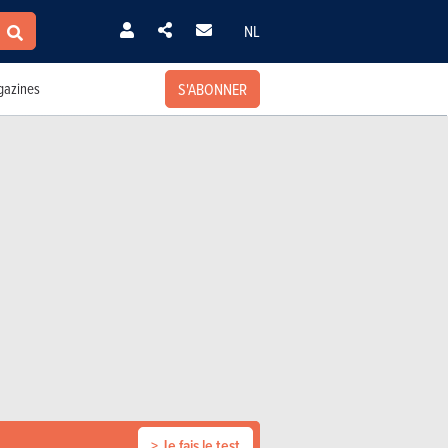
NL
S'ABONNER
azines
> Je fais le test