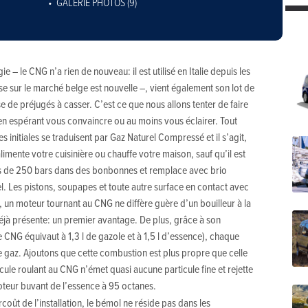
GALERIE PHOTOS (9)
 – le CNG n’a rien de nouveau: il est utilisé en Italie depuis les
e sur le marché belge est nouvelle –, vient également son lot de
 de préjugés à casser. C’est ce que nous allons tenter de faire
n espérant vous convaincre ou au moins vous éclairer. Tout
s initiales se traduisent par Gaz Naturel Compressé et il s’agit,
imente votre cuisinière ou chauffe votre maison, sauf qu’il est
lus de 250 bars dans des bonbonnes et remplace avec brio
. Les pistons, soupapes et toute autre surface en contact avec
a, un moteur tournant au CNG ne diffère guère d’un bouilleur à la
jà présente: un premier avantage. De plus, grâce à son
e CNG équivaut à 1,3 l de gazole et à 1,5 l d’essence), chaque
gaz. Ajoutons que cette combustion est plus propre que celle
ule roulant au CNG n’émet quasi aucune particule fine et rejette
teur buvant de l’essence à 95 octanes.
rcoût de l’installation, le bémol ne réside pas dans les