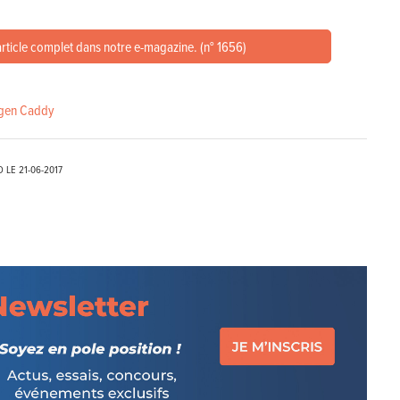
article complet dans notre e-magazine. (n° 1656)
gen Caddy
D LE
21-06-2017