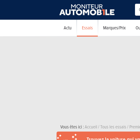
Essais
Actu
Marques/Prix
Ou
Vous êtes ici :
Accueil
/
Tous les essais
/
Premi
Trouvez la voiture qui v