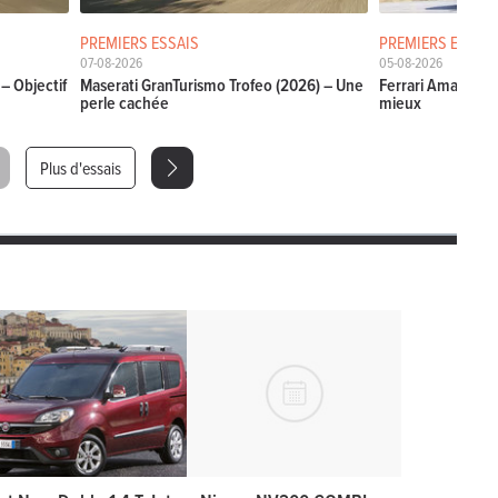
PREMIERS ESSAIS
PREMIERS ESSAIS
07-08-2026
05-08-2026
– Objectif
Maserati GranTurismo Trofeo (2026) – Une
Ferrari Amalfi Sp
perle cachée
mieux
Plus d'essais