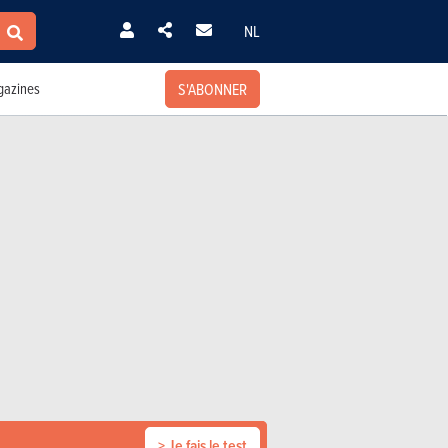
NL
S'ABONNER
azines
> Je fais le test