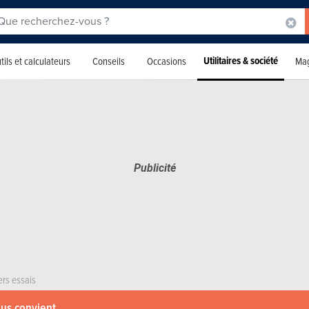
Utilitaires & société
tils et calculateurs
Conseils
Occasions
Mag
ers essais
ous convient