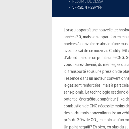
RÉSUMÉ DE L'ESSAI
VERSION ESSAYÉE
Lorsqu’apparaît une nouvelle technologie
années 30, mais son apparition en mass
novices à convaincre ainsi qu’une masse
avec l’essai de ce nouveau Caddy TGI e
d’abord, faisons un point sur le CNG. Se
vous l’aurez deviné, du même gaz qui al
ici transporté sous une pression de p
l’essence dans un moteur conventionnel
le gaz sont renforcées, mais à part cel
sans-plomb. La technologie est donc dé
potentiel énergétique supérieur (1 kg d
combustion de CNG nécessite moins de 
des carburants conventionnels: un véhic
près de 30% de CO
en moins qu’un mo
2
Un point négatif? Eh bien, en plus du su