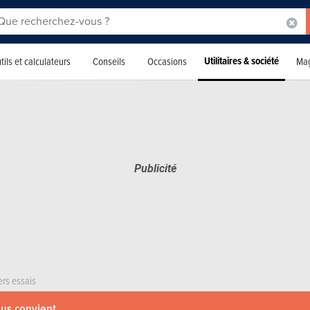
Utilitaires & société
tils et calculateurs
Conseils
Occasions
Mag
ers essais
ous convient