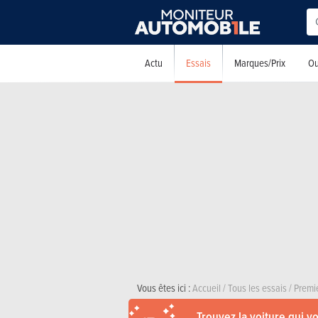
Essais
Actu
Marques/Prix
Ou
Vous êtes ici :
Accueil
/
Tous les essais
/
Premi
Trouvez la voiture qui v