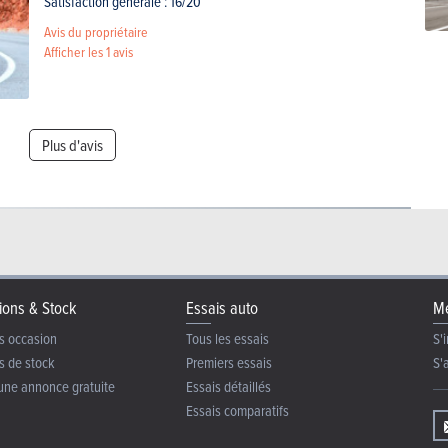
Satisfaction générale : 16/20
Avis du propriétaire
Afficher les
1 avis
Plus d'avis
ions & Stock
Essais auto
Me
s occasion
Tous les essais
S'i
s de stock
Premiers essais
S'
une annonce gratuite
Essais détaillés
Essais comparatifs