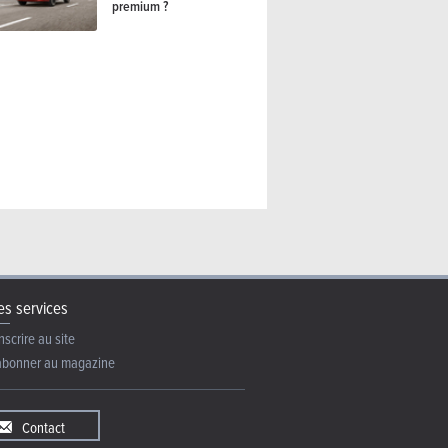
premium ?
s services
nscrire au site
abonner au magazine
Contact