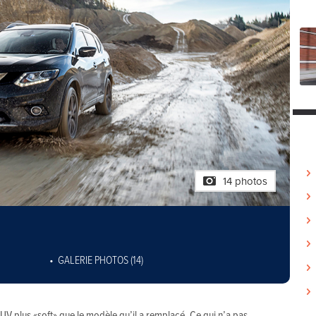
14 photos
GALERIE PHOTOS (14)
SUV plus «soft» que le modèle qu’il a remplacé. Ce qui n’a pas